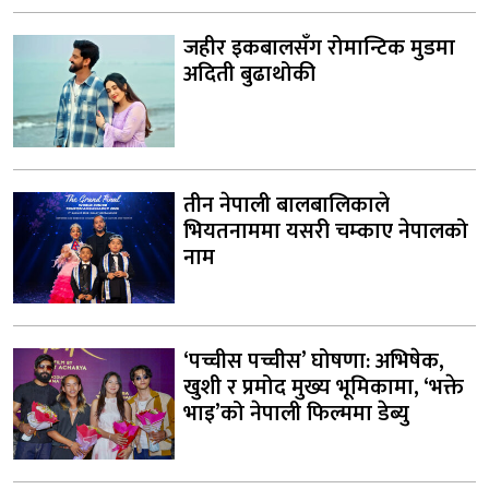
जहीर इकबालसँग रोमान्टिक मुडमा
अदिती बुढाथोकी
तीन नेपाली बालबालिकाले
भियतनाममा यसरी चम्काए नेपालको
नाम
‘पच्चीस पच्चीस’ घोषणा: अभिषेक,
खुशी र प्रमोद मुख्य भूमिकामा, ‘भक्ते
भाइ’को नेपाली फिल्ममा डेब्यु