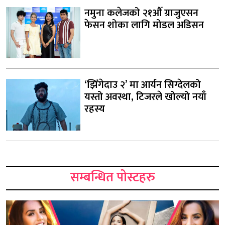
नमुना कलेजको २१औँ ग्राजुएसन
फेसन शोका लागि मोडल अडिसन
‘झिँगेदाउ २’ मा आर्यन सिग्देलको
यस्तो अवस्था, टिजरले खोल्यो नयाँ
रहस्य
सम्बन्धित पोस्टहरु