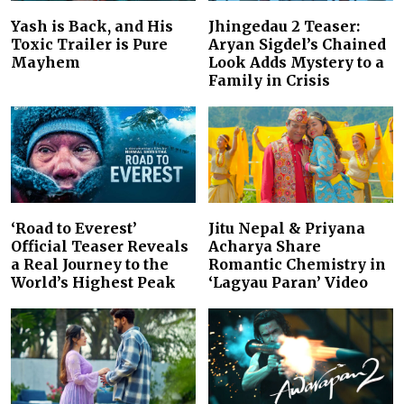
Yash is Back, and His
Jhingedau 2 Teaser:
Toxic Trailer is Pure
Aryan Sigdel’s Chained
Mayhem
Look Adds Mystery to a
Family in Crisis
‘Road to Everest’
Jitu Nepal & Priyana
Official Teaser Reveals
Acharya Share
a Real Journey to the
Romantic Chemistry in
World’s Highest Peak
‘Lagyau Paran’ Video