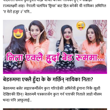
पछिल्लो समय युवापुस्ता माझ चर्चित बनेकी नायिका हुन् – सम्राज्ञी
राज्यलक्ष्मी शाह। नेपाली चलचित्र ‘ड्रिम्स’ बाट हित बनेकी यी नायिका अभिनित
‘ए मेरो हजुर २’ पनि...
बेडरुममा एक्लै हुँदा के के गर्छिन् नायिका निता?
बेडरुममा बसेर सञ्चारकर्मीसँग कुरा गरिरहेकी अभिनेत्री ढुंगाना निकै खुशी
देखिएकी छिन्। बेडरुममै पत्रकारसँग कुरा गर्न पाएकी निताले जाडो मौसम
भन्दा पनि आफूलाई...