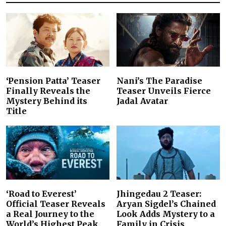
‘Pension Patta’ Teaser
Nani’s The Paradise
Finally Reveals the
Teaser Unveils Fierce
Mystery Behind its
Jadal Avatar
Title
‘Road to Everest’
Jhingedau 2 Teaser:
Official Teaser Reveals
Aryan Sigdel’s Chained
a Real Journey to the
Look Adds Mystery to a
World’s Highest Peak
Family in Crisis