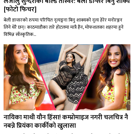
लजालु सुन्दरीको बोल्ड तस्विर: बेली डान्सर बिनु शाक्य
[फोटो फिचर]
बेली डान्सरको रुपमा परिचित नृत्यङ्गना बिनु शाक्यको नृत्य हेरेर मनोरञ्जन
लिने धेरै छन्। काठमाडौका तारे होटलमा मात्रै हैन, मोफशलका शहरमा हुने
विभिन्न साँस्कृतिक...
नायिका माथी यौन हिंसा! कम्प्रोमाइज नगरी चलचित्र नै
नबन्ने प्रियंका कार्कीको खुलासा