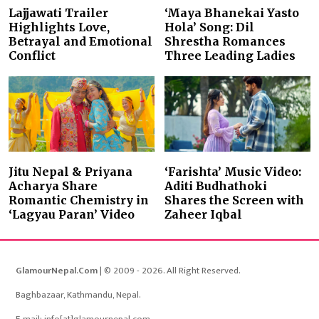
Lajjawati Trailer
‘Maya Bhanekai Yasto
Highlights Love,
Hola’ Song: Dil
Betrayal and Emotional
Shrestha Romances
Conflict
Three Leading Ladies
Jitu Nepal & Priyana
‘Farishta’ Music Video:
Acharya Share
Aditi Budhathoki
Romantic Chemistry in
Shares the Screen with
‘Lagyau Paran’ Video
Zaheer Iqbal
GlamourNepal.Com
| © 2009 - 2026. All Right Reserved.
Baghbazaar, Kathmandu, Nepal.