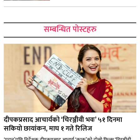
सम्बन्धित पोस्टहरु
दीपकप्रसाद आचार्यको ‘चिरञ्जीवी भवः’ ५१ दिनमा
सकियो छायांकन, माघ १ गते रिलिज
‘परान’पछि निर्देशक दीपकप्रसाद आचार्य ‘काकु’को दोस्रो फिल्म ‘चिरञ्जीवी