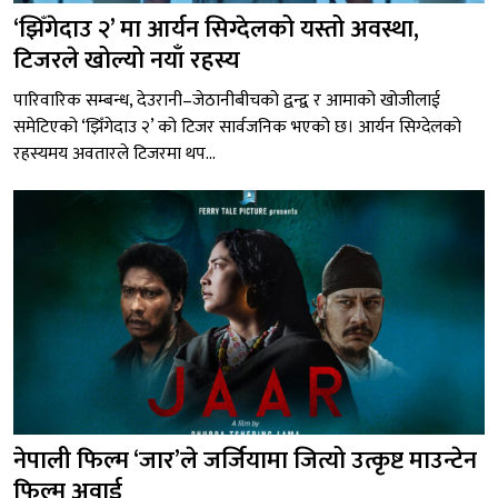
‘झिँगेदाउ २’ मा आर्यन सिग्देलको यस्तो अवस्था,
टिजरले खोल्यो नयाँ रहस्य
पारिवारिक सम्बन्ध, देउरानी–जेठानीबीचको द्वन्द्व र आमाको खोजीलाई
समेटिएको ‘झिँगेदाउ २’ को टिजर सार्वजनिक भएको छ। आर्यन सिग्देलको
रहस्यमय अवतारले टिजरमा थप...
नेपाली फिल्म ‘जार’ले जर्जियामा जित्यो उत्कृष्ट माउन्टेन
फिल्म अवार्ड