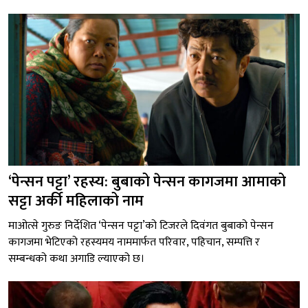
‘पेन्सन पट्टा’ रहस्य: बुबाको पेन्सन कागजमा आमाको
सट्टा अर्की महिलाको नाम
माओत्से गुरुङ निर्देशित ‘पेन्सन पट्टा’को टिजरले दिवंगत बुबाको पेन्सन
कागजमा भेटिएको रहस्यमय नाममार्फत परिवार, पहिचान, सम्पत्ति र
सम्बन्धको कथा अगाडि ल्याएको छ।