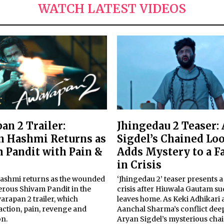
WATCH LATEST VIDEOS
an 2 Trailer:
Jhingedau 2 Teaser:
 Hashmi Returns as
Sigdel’s Chained Lo
 Pandit with Pain &
Adds Mystery to a F
in Crisis
shmi returns as the wounded
‘Jhingedau 2’ teaser presents a
rous Shivam Pandit in the
crisis after Hiuwala Gautam s
warapan 2 trailer, which
leaves home. As Keki Adhikari
action, pain, revenge and
Aanchal Sharma’s conflict dee
n.
Aryan Sigdel’s mysterious cha