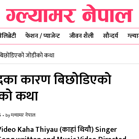
ेलिब्रेटी
फेशन / प्याजेन्ट
जीवन शैली
सौन्दर्य
ग्ल्
रण बिछोडिएको जोडीको कथा
्वन्दका कारण बिछोडिएको
को कथा
5
ग्ल्यामर नेपाल
by
deo Kaha Thiyau (काहां थियौ) Singer