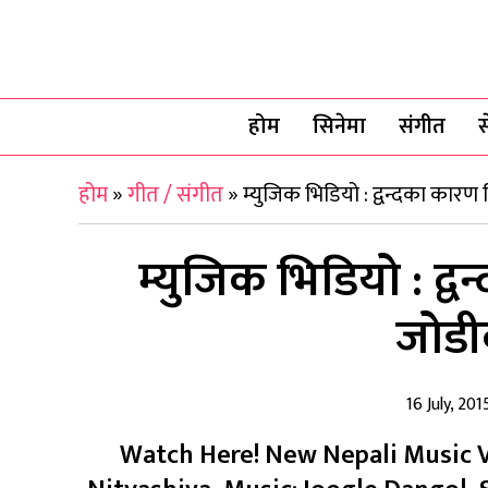
होम
सिनेमा
संगीत
स
होम
»
गीत / संगीत
»
म्युजिक भिडियो : द्वन्दका का
म्युजिक भिडियो : द
जोडी
16 July, 201
Watch Here! New Nepali Music Vi