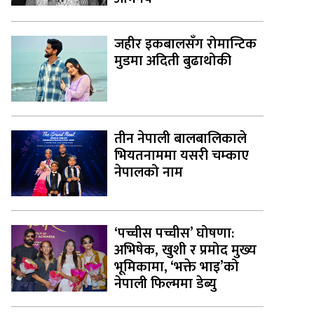
जहीर इकबालसँग रोमान्टिक
मुडमा अदिती बुढाथोकी
तीन नेपाली बालबालिकाले
भियतनाममा यसरी चम्काए
नेपालको नाम
‘पच्चीस पच्चीस’ घोषणा:
अभिषेक, खुशी र प्रमोद मुख्य
भूमिकामा, ‘भक्ते भाइ’को
नेपाली फिल्ममा डेब्यु