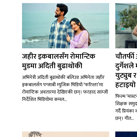
जहीर इकबालसँग रोमान्टिक
चौतर्फी
मुडमा अदिती बुढाथोकी
दुर्गेश
युट्युब
अभिनेत्री अदिती बुढाथोकी बलिउड अभिनेता जहीर
हटाइयो ‘
इकबालसँग पन्जाबी म्युजिक भिडियो ‘फरिश्ता’मा
रोमान्टिक अवतारमा देखिएकी छन्। फरहाद साम्जी
फिल्म ‘मास्ट
निर्देशित भिडियोमा कमल...
शिक्षक समुद
गर्दै प्रियंक
छन्। गीत...