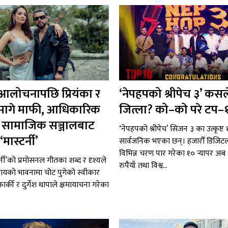
 आलोचनापछि प्रियंका र
‘नेपहपको श्रीपेच ३’ कसल
ले मागे माफी, आधिकारिक
जित्ला? को–को परे टप–
 र सामाजिक सञ्जालबाट
‘नेपहपको श्रीपेच’ सिजन ३ का उत्कृष्ट १०
मास्टर्नी’
सार्वजनिक भएका छन्। हजारौँ डिजि
विभिन्न चरण पार गरेका १० र्‍यापर अ
र्नी’को प्रमोसनल गीतका शब्द र दृश्यले
रुपैयाँ तथा विश्व...
ायको भावनामा चोट पुगेको स्वीकार
ा कार्की र दुर्गेश थापाले क्षमायाचना गरेका