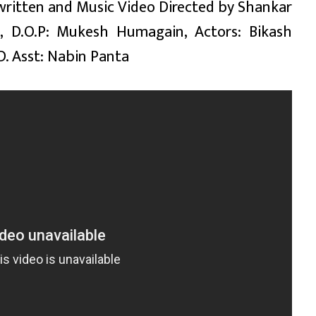
written and Music Video Directed by Shankar
l, D.O.P: Mukesh Humagain, Actors: Bikash
D. Asst: Nabin Panta