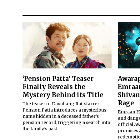
‘Pension Patta’ Teaser
Awarap
Finally Reveals the
Emraan
Mystery Behind its Title
Shivam
Rage
The teaser of Dayahang Rai-starrer
Pension Patta introduces a mysterious
Emraan Ha
name hidden in a deceased father’s
and dange
pension record, triggering a search into
official A
the family’s past.
promises 
redemptio