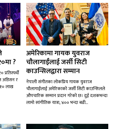
े
अमेरिकामा गायक युवराज
१०मा ?
चौलागाईंलाई जर्सी सिटी
काउन्सिलद्वारा सम्मान
 प्रतिस्पर्धी
टल अडिसन र
नेपाली संगीतका लोकप्रिय गायक युवराज
ब १० लाख
चौलागाईंलाई अमेरिकाको जर्सी सिटी काउन्सिलले
औपचारिक सम्मान प्रदान गरेको छ। दुई दशकभन्दा
लामो सांगीतिक यात्रा, ४०० भन्दा बढी...