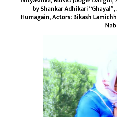
Nityashiva, Music: Joogle Dangol,
by Shankar Adhikari “Ghayal”, 
Humagain, Actors: Bikash Lamichhan
Nab