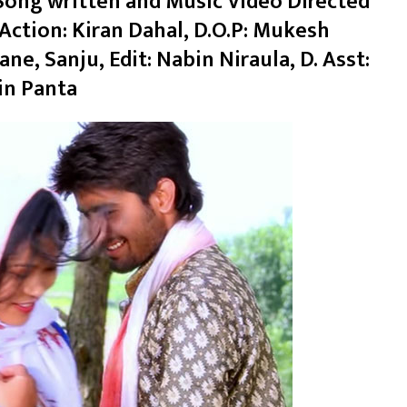
 Song written and Music Video Directed
Action: Kiran Dahal, D.O.P: Mukesh
e, Sanju, Edit: Nabin Niraula, D. Asst:
in Panta