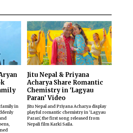
 Aryan
Jitu Nepal & Priyana
ok
Acharya Share Romantic
amily
Chemistry in ‘Lagyau
Paran’ Video
 family in
Jitu Nepal and Priyana Acharya display
uddenly
playful romantic chemistry in ‘Lagyau
 and
Paran’, the first song released from
pens,
Nepali film Karki Saila.
ined