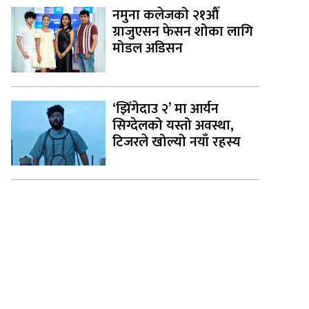
नमुना कलेजको २१औँ
ग्राजुएसन फेसन शोका लागि
मोडल अडिसन
‘झिँगेदाउ २’ मा आर्यन
सिग्देलको यस्तो अवस्था,
टिजरले खोल्यो नयाँ रहस्य