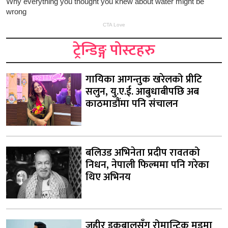
ट्रेन्डिङ्ग पोस्टहरु
गायिका आगन्तुक खरेलको प्रीटि
सलुन, यु.ए.ई. आबुधाबीपछि अब
काठमाडौंमा पनि संचालन
बलिउड अभिनेता प्रदीप रावतको
निधन, नेपाली फिल्ममा पनि गरेका
थिए अभिनय
जहीर इकबालसँग रोमान्टिक मुडमा