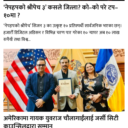
‘नेपहपको श्रीपेच ३’ कसले जित्ला? को–को परे टप–
१०मा ?
‘नेपहपको श्रीपेच’ सिजन ३ का उत्कृष्ट १० प्रतिस्पर्धी सार्वजनिक भएका छन्।
हजारौँ डिजिटल अडिसन र विभिन्न चरण पार गरेका १० र्‍यापर अब १० लाख
रुपैयाँ तथा विश्व...
अमेरिकामा गायक युवराज चौलागाईंलाई जर्सी सिटी
काउन्सिलद्वारा सम्मान