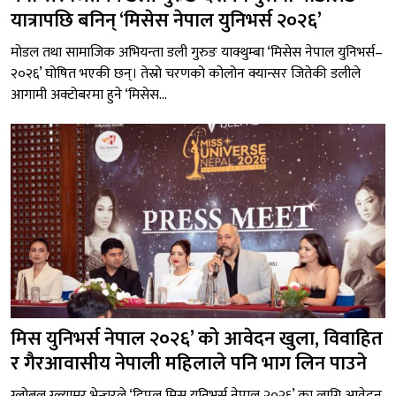
यात्रापछि बनिन् ‘मिसेस नेपाल युनिभर्स २०२६’
मोडल तथा सामाजिक अभियन्ता डली गुरुङ याक्थुम्बा ‘मिसेस नेपाल युनिभर्स–
२०२६’ घोषित भएकी छन्। तेस्रो चरणको कोलोन क्यान्सर जितेकी डलीले
आगामी अक्टोबरमा हुने ‘मिसेस...
मिस युनिभर्स नेपाल २०२६’ को आवेदन खुला, विवाहित
र गैरआवासीय नेपाली महिलाले पनि भाग लिन पाउने
ग्लोबल ग्ल्यामर भेन्चरले ‘दिपल मिस युनिभर्स नेपाल २०२६’ का लागि आवेदन