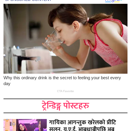
ट्रेन्डिङ्ग पोस्टहरु
गायिका आगन्तुक खरेलको प्रीटि
सलुन, यु.ए.ई. आबुधाबीपछि अब