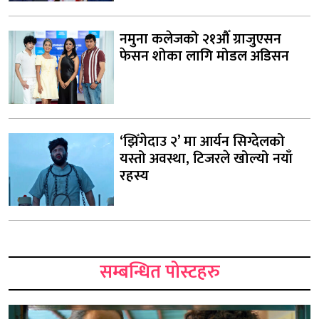
नमुना कलेजको २१औँ ग्राजुएसन
फेसन शोका लागि मोडल अडिसन
‘झिँगेदाउ २’ मा आर्यन सिग्देलको
यस्तो अवस्था, टिजरले खोल्यो नयाँ
रहस्य
सम्बन्धित पोस्टहरु