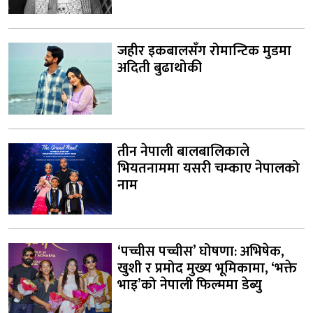
जहीर इकबालसँग रोमान्टिक मुडमा
अदिती बुढाथोकी
तीन नेपाली बालबालिकाले
भियतनाममा यसरी चम्काए नेपालको
नाम
‘पच्चीस पच्चीस’ घोषणा: अभिषेक,
खुशी र प्रमोद मुख्य भूमिकामा, ‘भक्ते
भाइ’को नेपाली फिल्ममा डेब्यु