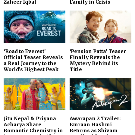
Zaheer Iqbal
Family in Crisis
‘Road to Everest’
‘Pension Patta’ Teaser
Official Teaser Reveals
Finally Reveals the
a Real Journey to the
Mystery Behind its
World’s Highest Peak
Title
Jitu Nepal & Priyana
Awarapan 2 Trailer:
Acharya Share
Emraan Hashmi
Romantic Chemistry in
Returns as Shivam