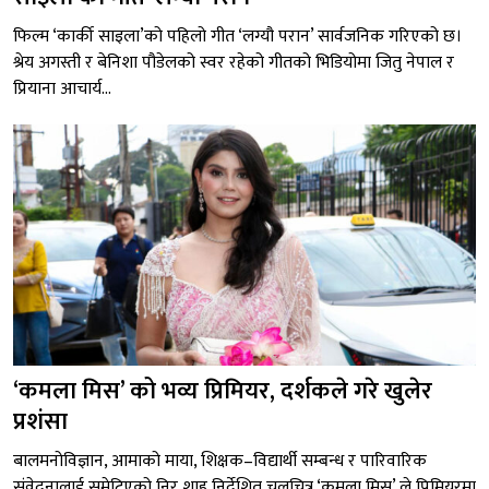
फिल्म ‘कार्की साइला’को पहिलो गीत ‘लग्यौ परान’ सार्वजनिक गरिएको छ।
श्रेय अगस्ती र बेनिशा पौडेलको स्वर रहेको गीतको भिडियोमा जितु नेपाल र
प्रियाना आचार्य...
‘कमला मिस’ को भव्य प्रिमियर, दर्शकले गरे खुलेर
प्रशंसा
बालमनोविज्ञान, आमाको माया, शिक्षक–विद्यार्थी सम्बन्ध र पारिवारिक
संवेदनालाई समेटिएको निर शाह निर्देशित चलचित्र ‘कमला मिस’ ले प्रिमियरमा