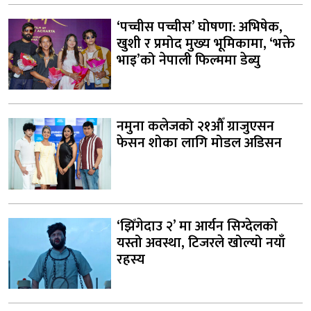
‘पच्चीस पच्चीस’ घोषणा: अभिषेक,
खुशी र प्रमोद मुख्य भूमिकामा, ‘भक्ते
भाइ’को नेपाली फिल्ममा डेब्यु
नमुना कलेजको २१औँ ग्राजुएसन
फेसन शोका लागि मोडल अडिसन
‘झिँगेदाउ २’ मा आर्यन सिग्देलको
यस्तो अवस्था, टिजरले खोल्यो नयाँ
रहस्य