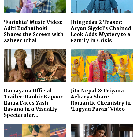
‘Farishta’ Music Video:
Jhingedau 2 Teaser:
Aditi Budhathoki
Aryan Sigdel’s Chained
Shares the Screen with
Look Adds Mystery to a
Zaheer Iqbal
Family in Crisis
Ramayana Official
Jitu Nepal & Priyana
Trailer: Ranbir Kapoor
Acharya Share
Rama Faces Yash
Romantic Chemistry in
Ravana in a Visually
‘Lagyau Paran’ Video
Spectacular…