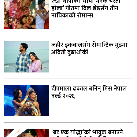
रेखा थापाको ‘माया भनेकै यस्तो
होला’ गीतमा दिल श्रेष्ठसँग तीन
नायिकाको रोमान्स
जहीर इकबालसँग रोमान्टिक मुडमा
अदिती बुढाथोकी
दीपमाला ढकाल बनिन् मिस नेपाल
वर्ल्ड २०२६
‘बाः एक योद्धा’को भावुक बनाउने