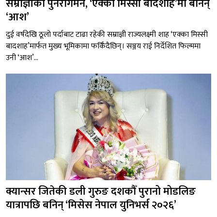
सम्राज्ञीको पुनरागमन, ‘एक्का मिस्सी बादशाह’मा बनिन्
‘आश’
दुई वर्षदेखि ठूलो पर्दाबाट टाढा रहेकी सम्राज्ञी राज्यलक्ष्मी शाह ‘एक्का मिस्सी
बादशाह’मार्फत मुख्य भूमिकामा फर्किँदैछिन्। सञ्जय राई निर्देशित फिल्ममा
उनी ‘आश’...
क्यान्सर जितेकी डली गुरुङ दशकौँ पुरानो मोडलिङ
यात्रापछि बनिन् ‘मिसेस नेपाल युनिभर्स २०२६’