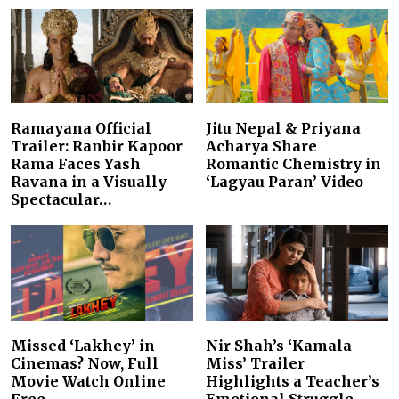
Ramayana Official
Jitu Nepal & Priyana
Trailer: Ranbir Kapoor
Acharya Share
Rama Faces Yash
Romantic Chemistry in
Ravana in a Visually
‘Lagyau Paran’ Video
Spectacular…
Missed ‘Lakhey’ in
Nir Shah’s ‘Kamala
Cinemas? Now, Full
Miss’ Trailer
Movie Watch Online
Highlights a Teacher’s
Free
Emotional Struggle