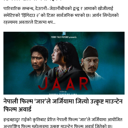
पारिवारिक सम्बन्ध, देउरानी–जेठानीबीचको द्वन्द्व र आमाको खोजीलाई
समेटिएको ‘झिँगेदाउ २’ को टिजर सार्वजनिक भएको छ। आर्यन सिग्देलको
रहस्यमय अवतारले टिजरमा थप...
नेपाली फिल्म ‘जार’ले जर्जियामा जित्यो उत्कृष्ट माउन्टेन
फिल्म अवार्ड
इन्द्रबहादुर राईको कृतिबाट प्रेरित नेपाली फिल्म ‘जार’ले जर्जियामा आयोजित
अन्तर्राष्ट्रिय फिल्म महोत्सवमा उत्कृष्ट माउन्टेन फिल्म अवार्ड जितेको छ।