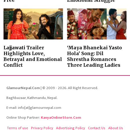
Lajjawati Trailer
‘Maya Bhanekai Yasto
Highlights Love,
Hola’ Song: Dil
Betrayal and Emotional
Shrestha Romances
Conflict
Three Leading Ladies
GlamourNepal.Com
| © 2009 - 2026. All Right Reserved.
Baghbazaar, Kathmandu, Nepal.
E-mail: info[at]glamournepal.com
Online Shop Partner:
KavyaOnlineStore.Com
Terms of use
Privacy Policy
Advertising Policy
Contact Us
About Us