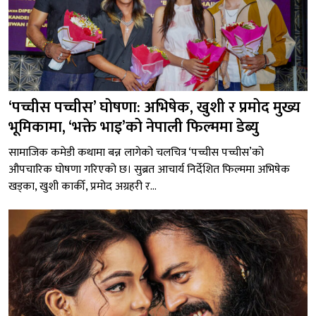
‘पच्चीस पच्चीस’ घोषणा: अभिषेक, खुशी र प्रमोद मुख्य
भूमिकामा, ‘भक्ते भाइ’को नेपाली फिल्ममा डेब्यु
सामाजिक कमेडी कथामा बन्न लागेको चलचित्र ‘पच्चीस पच्चीस’को
औपचारिक घोषणा गरिएको छ। सुब्रत आचार्य निर्देशित फिल्ममा अभिषेक
खड्का, खुशी कार्की, प्रमोद अग्रहरी र...