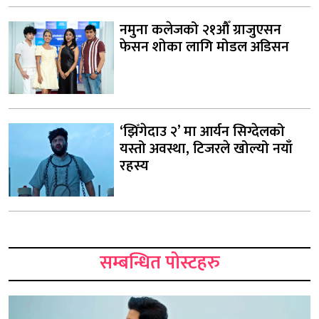
नमुना कलेजको २१औँ ग्राजुएसन
फेसन शोका लागि मोडल अडिसन
‘झिँगेदाउ २’ मा आर्यन सिग्देलको
यस्तो अवस्था, टिजरले खोल्यो नयाँ
रहस्य
सम्बन्धित पोस्टहरु