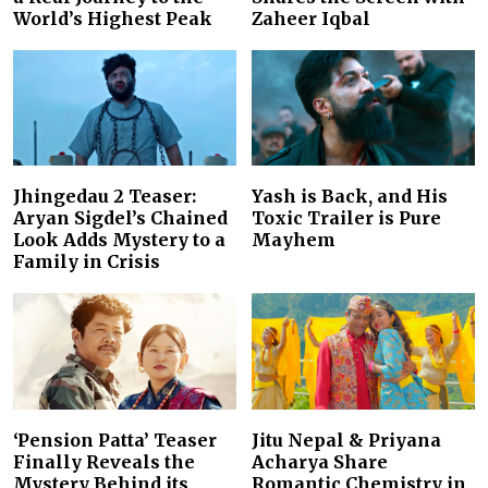
World’s Highest Peak
Zaheer Iqbal
Jhingedau 2 Teaser:
Yash is Back, and His
Aryan Sigdel’s Chained
Toxic Trailer is Pure
Look Adds Mystery to a
Mayhem
Family in Crisis
‘Pension Patta’ Teaser
Jitu Nepal & Priyana
Finally Reveals the
Acharya Share
Mystery Behind its
Romantic Chemistry in