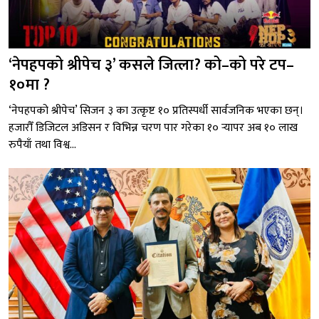
‘नेपहपको श्रीपेच ३’ कसले जित्ला? को–को परे टप–
१०मा ?
‘नेपहपको श्रीपेच’ सिजन ३ का उत्कृष्ट १० प्रतिस्पर्धी सार्वजनिक भएका छन्।
हजारौँ डिजिटल अडिसन र विभिन्न चरण पार गरेका १० र्‍यापर अब १० लाख
रुपैयाँ तथा विश्व...