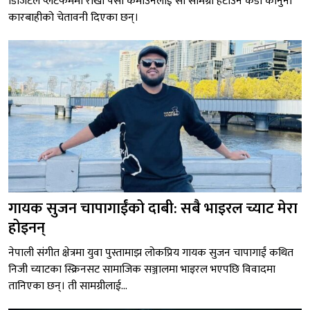
डिजिटल प्लेटफर्ममा राखी पैसा कमाउनेलाई सो सामग्री हटाउन कडा कानुनी
कारबाहीको चेतावनी दिएका छन्।
गायक सुजन चापागाईंको दाबी: सबै भाइरल च्याट मेरा
होइनन्
नेपाली संगीत क्षेत्रमा युवा पुस्तामाझ लोकप्रिय गायक सुजन चापागाईं कथित
निजी च्याटका स्क्रिनसट सामाजिक सञ्जालमा भाइरल भएपछि विवादमा
तानिएका छन्। ती सामग्रीलाई...