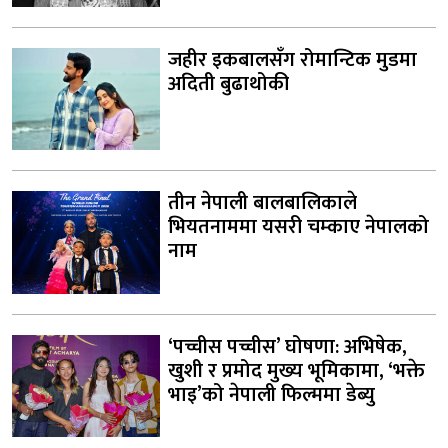
जहीर इकबालसँग रोमान्टिक मुडमा
अदिती बुढाथोकी
तीन नेपाली बालबालिकाले
भियतनाममा यसरी चम्काए नेपालको
नाम
‘पच्चीस पच्चीस’ घोषणा: अभिषेक,
खुशी र प्रमोद मुख्य भूमिकामा, ‘भक्ते
भाइ’को नेपाली फिल्ममा डेब्यु