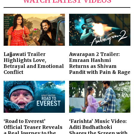
WATCH LATEST VIDEOS
Lajjawati Trailer
Awarapan 2 Trailer:
Highlights Love,
Emraan Hashmi
Betrayal and Emotional
Returns as Shivam
Conflict
Pandit with Pain & Rage
‘Road to Everest’
‘Farishta’ Music Video:
Official Teaser Reveals
Aditi Budhathoki
a Real Journey to the
Shares the Screen with