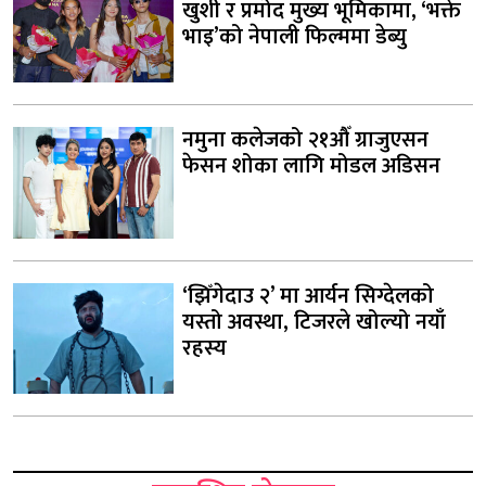
खुशी र प्रमोद मुख्य भूमिकामा, ‘भक्ते
भाइ’को नेपाली फिल्ममा डेब्यु
नमुना कलेजको २१औँ ग्राजुएसन
फेसन शोका लागि मोडल अडिसन
‘झिँगेदाउ २’ मा आर्यन सिग्देलको
यस्तो अवस्था, टिजरले खोल्यो नयाँ
रहस्य