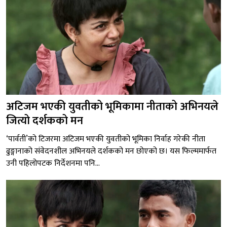
अटिजम भएकी युवतीको भूमिकामा नीताको अभिनयले
जित्यो दर्शकको मन
‘पार्वती’को टिजरमा अटिजम भएकी युवतीको भूमिका निर्वाह गरेकी नीता
ढुङ्गानाको संवेदनशील अभिनयले दर्शकको मन छोएको छ। यस फिल्ममार्फत
उनी पहिलोपटक निर्देशनमा पनि...