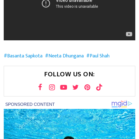
Basanta Sapkota
Neeta Dhungana
Paul Shah
FOLLOW US ON: