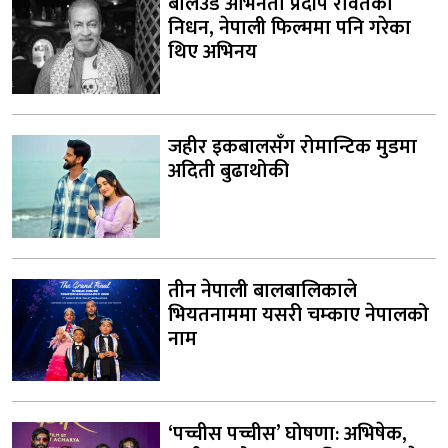
बलिउड अभिनेता प्रदीप रावतको
निधन, नेपाली फिल्ममा पनि गरेका
थिए अभिनय
जहीर इकबालसँग रोमान्टिक मुडमा
अदिती बुढाथोकी
तीन नेपाली बालबालिकाले
भियतनाममा यसरी चम्काए नेपालको
नाम
‘पच्चीस पच्चीस’ घोषणा: अभिषेक,