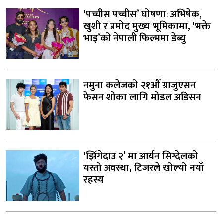
‘पच्चीस पच्चीस’ घोषणा: अभिषेक,
खुशी र प्रमोद मुख्य भूमिकामा, ‘भक्ते
भाइ’को नेपाली फिल्ममा डेब्यु
नमुना कलेजको २१औँ ग्राजुएसन
फेसन शोका लागि मोडल अडिसन
‘झिँगेदाउ २’ मा आर्यन सिग्देलको
यस्तो अवस्था, टिजरले खोल्यो नयाँ
रहस्य