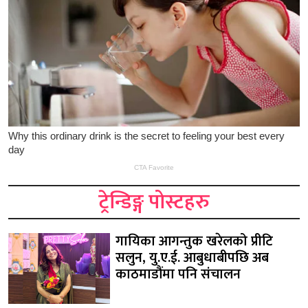
ट्रेन्डिङ्ग पोस्टहरु
गायिका आगन्तुक खरेलको प्रीटि
सलुन, यु.ए.ई. आबुधाबीपछि अब
काठमाडौंमा पनि संचालन