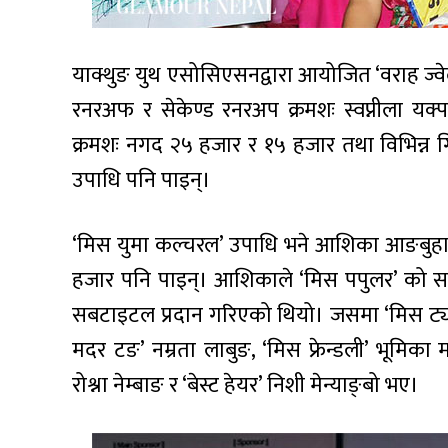
याक्थुङ युथ एसोसिएसनद्वारा आयोजित ‘वराह ज्वे
रनरअफ र सेकेण्ड रनरअप क्रमशः स्वप्नीला यक
क्रमशः नगद २५ हजार र १५ हजार तथा विभिन्न गिफ्ट
उपाधि पनि पाइन्।
‘मिस युमा कल्चरल’ उपाधि भने आशिका आङबुहा
हजार पनि पाइन्। आशिकाले ‘मिस पपुलर’ को सब
सबटाइटल प्रदान गरिएको थियो। जसमा ‘मिस ट्याले
मदर टङ’ नम्रता लाबुङ, ‘मिस फ्रेन्डली’ भूमिका माङ्
रोश्ना नेम्बाङ र ‘बेस्ट हेयर’ निशी मेन्याङ्बो भए।