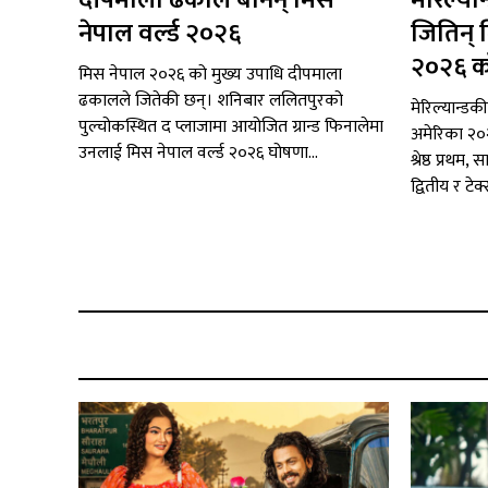
दीपमाला ढकाल बनिन् मिस
मेरिल्या
नेपाल वर्ल्ड २०२६
जितिन् 
२०२६ क
मिस नेपाल २०२६ को मुख्य उपाधि दीपमाला
ढकालले जितेकी छन्। शनिबार ललितपुरको
मेरिल्यान्डक
पुल्चोकस्थित द प्लाजामा आयोजित ग्रान्ड फिनालेमा
अमेरिका २०
उनलाई मिस नेपाल वर्ल्ड २०२६ घोषणा...
श्रेष्ठ प्रथ
द्वितीय र टेक