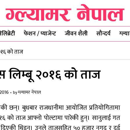
ेलिब्रेटी
फेशन / प्याजेन्ट
जीवन शैली
सौन्दर्य
ग्ल्
२०१६ को ताज
िस लिम्बू २०१६ को ताज
 2016
ग्ल्यामर नेपाल
by
ितेकी छन्। बुधबार राजधानीमा आयोजित प्रतियोगितामा
-२०१६ को ताज आफ्नो पोल्टामा पारेकी हुन्। सानुलाई गत
िराई दिएकी थिइन्। उनले ताजसहित ५० हजार नगद र दुई