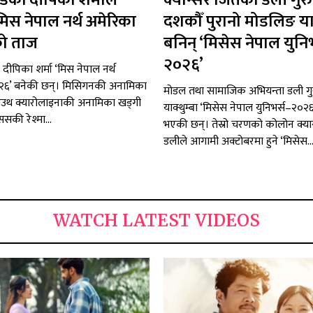
न्डकी दीपिका शर्माले
क्यान्सर जितेकी डली गुर
मिस नेपाल नर्थ अमेरिका
दशकौँ पुरानो मोडलिङ या
ो ताज
बनिन् ‘मिसेस नेपाल युनिभ
२०२६’
ी दीपिका शर्मा ‘मिस नेपाल नर्थ
२६’ बनेकी छन्। मिसिगनकी अनामिका
मोडल तथा सामाजिक अभियन्ता डली गु
म, साउथ क्यारोलाइनाकी अनामिका खड्गी
याक्थुम्बा ‘मिसेस नेपाल युनिभर्स–२०२
्ससकी रेश्मा...
भएकी छन्। तेस्रो चरणको कोलोन क्या
डलीले आगामी अक्टोबरमा हुने ‘मिसेस..
WATCH LATEST VIDEOS