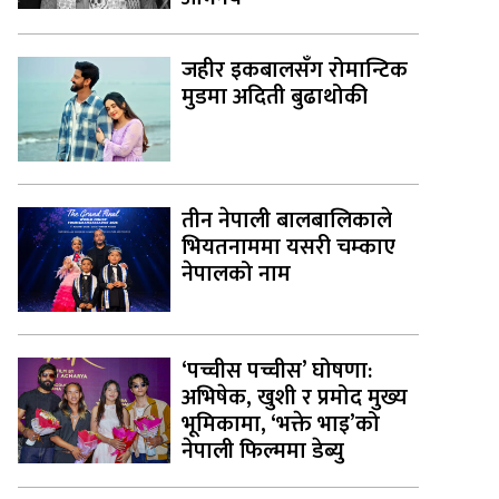
जहीर इकबालसँग रोमान्टिक
मुडमा अदिती बुढाथोकी
तीन नेपाली बालबालिकाले
भियतनाममा यसरी चम्काए
नेपालको नाम
‘पच्चीस पच्चीस’ घोषणा:
अभिषेक, खुशी र प्रमोद मुख्य
भूमिकामा, ‘भक्ते भाइ’को
नेपाली फिल्ममा डेब्यु