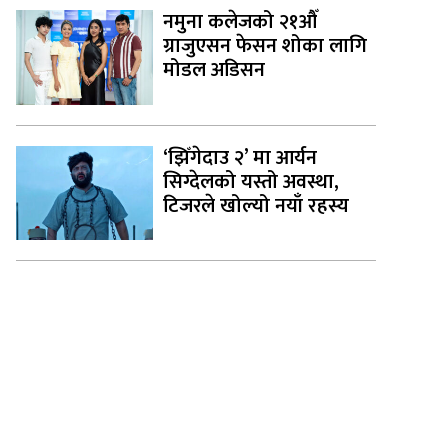
नमुना कलेजको २१औँ
ग्राजुएसन फेसन शोका लागि
मोडल अडिसन
‘झिँगेदाउ २’ मा आर्यन
सिग्देलको यस्तो अवस्था,
टिजरले खोल्यो नयाँ रहस्य