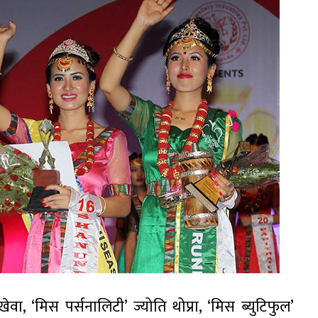
वा, ‘मिस पर्सनालिटी’ ज्योति थोप्रा, ‘मिस ब्युटिफुल’