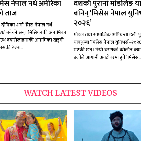
मिस नेपाल नर्थ अमेरिका
दशकौँ पुरानो मोडलिङ या
ो ताज
बनिन् ‘मिसेस नेपाल युनिभ
२०२६’
ी दीपिका शर्मा ‘मिस नेपाल नर्थ
२६’ बनेकी छन्। मिसिगनकी अनामिका
मोडल तथा सामाजिक अभियन्ता डली गु
म, साउथ क्यारोलाइनाकी अनामिका खड्गी
याक्थुम्बा ‘मिसेस नेपाल युनिभर्स–२०२
्ससकी रेश्मा...
भएकी छन्। तेस्रो चरणको कोलोन क्या
डलीले आगामी अक्टोबरमा हुने ‘मिसेस..
WATCH LATEST VIDEOS