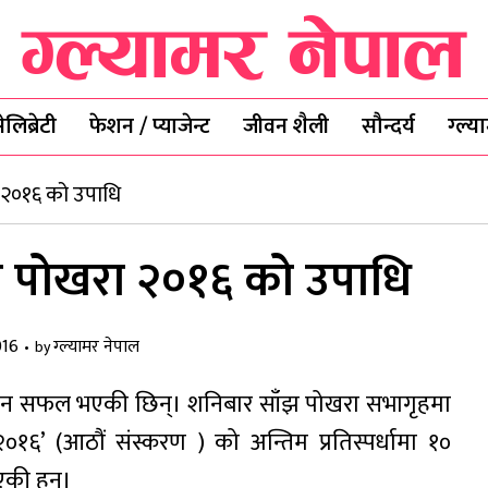
ेलिब्रेटी
फेशन / प्याजेन्ट
जीवन शैली
सौन्दर्य
ग्ल्
ा २०१६ को उपाधि
िस पोखरा २०१६ को उपाधि
016
ग्ल्यामर नेपाल
by
िरिन सफल भएकी छिन्। शनिबार साँझ पोखरा सभागृहमा
१६’ (आठौं संस्करण ) को अन्तिम प्रतिस्पर्धामा १०
एकी हुन्।