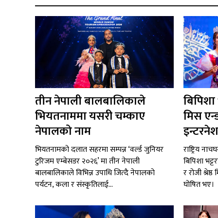
तीन नेपाली बालबालिकाले
बिपिशा भट
भियतनाममा यसरी चम्काए
मिस एन्
नेपालको नाम
इन्टरने
भियतनामको दलात सहरमा सम्पन्न ‘वर्ल्ड जुनियर
राष्ट्रिय ना
टुरिजम एम्बेसडर २०२६’ मा तीन नेपाली
बिपिशा भट्ट
बालबालिकाले विभिन्न उपाधि जित्दै नेपालको
र रोजी श्रेष
पर्यटन, कला र संस्कृतिलाई...
घोषित भए।