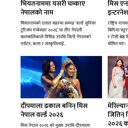
भियतनाममा यसरी चम्काए
मिस एन्
नेपालको नाम
इन्टरने
भियतनामको दलात सहरमा सम्पन्न ‘वर्ल्ड जुनियर
राष्ट्रिय ना
टुरिजम एम्बेसडर २०२६’ मा तीन नेपाली
बिपिशा भट्ट
बालबालिकाले विभिन्न उपाधि जित्दै नेपालको
र रोजी श्रेष
पर्यटन, कला र संस्कृतिलाई...
घोषित भए।
दीपमाला ढकाल बनिन् मिस
मेरिल्या
नेपाल वर्ल्ड २०२६
जितिन् 
२०२६ क
मिस नेपाल २०२६ को मुख्य उपाधि दीपमाला