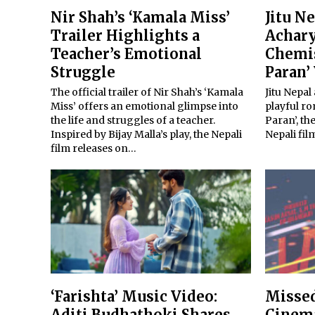
Nir Shah’s ‘Kamala Miss’
Jitu N
Trailer Highlights a
Achary
Teacher’s Emotional
Chemis
Struggle
Paran’
The official trailer of Nir Shah’s ‘Kamala
Jitu Nepal
Miss’ offers an emotional glimpse into
playful r
the life and struggles of a teacher.
Paran’, th
Inspired by Bijay Malla’s play, the Nepali
Nepali fil
film releases on…
‘Farishta’ Music Video:
Missed
Aditi Budhathoki Shares
Cinema