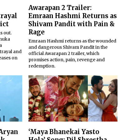
Awarapan 2 Trailer:
trayal
Emraan Hashmi Returns as
ict
Shivam Pandit with Pain &
Rage
is out.
anuka
Emraan Hashmi returns as the wounded
a
and dangerous Shivam Pandit in the
trayal and
official Awarapan 2 trailer, which
eases on
promises action, pain, revenge and
redemption.
 Aryan
‘Maya Bhanekai Yasto
ok
Hola’ Song: Dil Shrestha