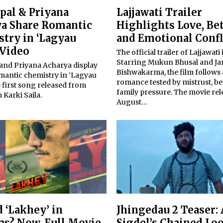
epal & Priyana
Lajjawati Trailer
a Share Romantic
Highlights Love, Be
try in ‘Lagyau
and Emotional Confl
 Video
The official trailer of Lajjawati 
Starring Mukun Bhusal and J
 and Priyana Acharya display
Bishwakarma, the film follows 
omantic chemistry in ‘Lagyau
romance tested by mistrust, be
e first song released from
family pressure. The movie rel
m Karki Saila.
August…
 ‘Lakhey’ in
Jhingedau 2 Teaser:
s? Now, Full Movie
Sigdel’s Chained Lo