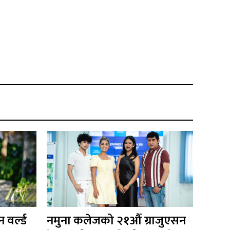
 वर्ल्ड
नमुना कलेजको २१औँ ग्राजुएसन