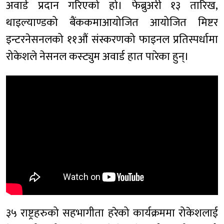
अवार्ड प्रदान गरिएको हो। फेब्रुअरी १३ तारिख,
थाइल्याण्डको बैंककमाआयोजित आयोजित मिष्टर
इन्टरनेसनलको ११औं संस्करणको फाइनल प्रतिस्पर्धामा
रोकेशले नेसनल कस्ट्युम अवार्ड हात पारेका हुन्।
३५ राष्ट्रहरुको सहभागीता हरेको कार्यक्रममा रोकेशलाई