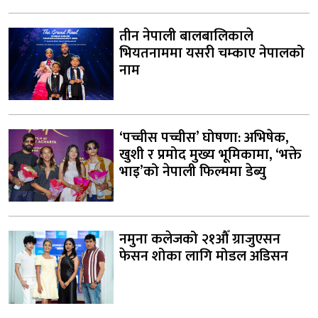
तीन नेपाली बालबालिकाले
भियतनाममा यसरी चम्काए नेपालको
नाम
‘पच्चीस पच्चीस’ घोषणा: अभिषेक,
खुशी र प्रमोद मुख्य भूमिकामा, ‘भक्ते
भाइ’को नेपाली फिल्ममा डेब्यु
नमुना कलेजको २१औँ ग्राजुएसन
फेसन शोका लागि मोडल अडिसन