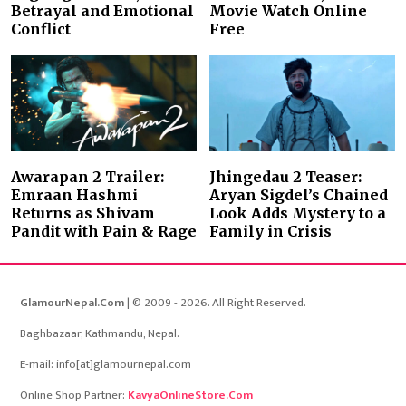
Betrayal and Emotional
Movie Watch Online
Conflict
Free
Awarapan 2 Trailer:
Jhingedau 2 Teaser:
Emraan Hashmi
Aryan Sigdel’s Chained
Returns as Shivam
Look Adds Mystery to a
Pandit with Pain & Rage
Family in Crisis
GlamourNepal.Com
| © 2009 - 2026. All Right Reserved.
Baghbazaar, Kathmandu, Nepal.
E-mail: info[at]glamournepal.com
Online Shop Partner:
KavyaOnlineStore.Com