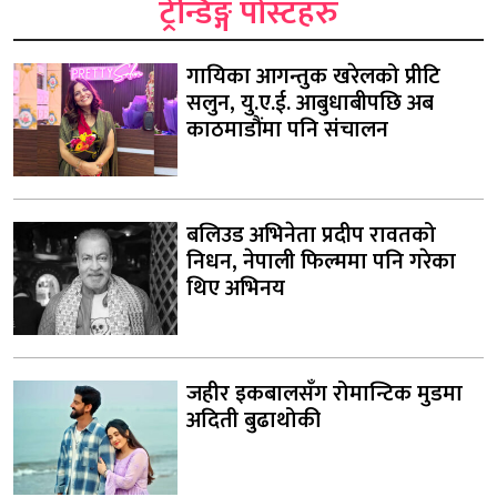
ट्रेन्डिङ्ग पोस्टहरु
गायिका आगन्तुक खरेलको प्रीटि
सलुन, यु.ए.ई. आबुधाबीपछि अब
काठमाडौंमा पनि संचालन
बलिउड अभिनेता प्रदीप रावतको
निधन, नेपाली फिल्ममा पनि गरेका
थिए अभिनय
जहीर इकबालसँग रोमान्टिक मुडमा
अदिती बुढाथोकी