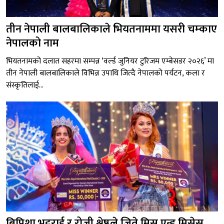
तीन नेपाली बालबालिकाले भियतनाममा यसरी चम्काए
नेपालको नाम
भियतनामको दलात सहरमा सम्पन्न ‘वर्ल्ड जुनियर टुरिजम एम्बेसडर २०२६’ मा
तीन नेपाली बालबालिकाले विभिन्न उपाधि जित्दै नेपालको पर्यटन, कला र
संस्कृतिलाई...
बिपिशा भट्टराई र रोजी श्रेष्ठले जिते मिस एन्ड मिसेस