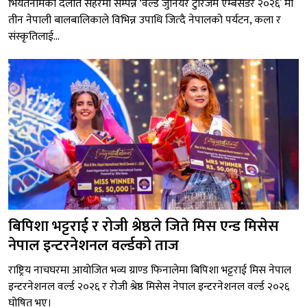
भियतनामको दलात सहरमा सम्पन्न ‘वर्ल्ड जुनियर टुरिजम एम्बेसडर २०२६’ मा
तीन नेपाली बालबालिकाले विभिन्न उपाधि जित्दै नेपालको पर्यटन, कला र
संस्कृतिलाई...
बिपिशा भट्टराई र रोजी श्रेष्ठले जिते मिस एन्ड मिसेस
नेपाल इन्टरनेशनल वर्ल्डको ताज
राष्ट्रिय नाचघरमा आयोजित भव्य ग्राण्ड फिनालेमा बिपिशा भट्टराई मिस नेपाल
इन्टरनेशनल वर्ल्ड २०२६ र रोजी श्रेष्ठ मिसेस नेपाल इन्टरनेशनल वर्ल्ड २०२६
घोषित भए।