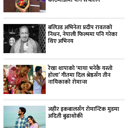
काठमाडौंमा पनि संचालन
बलिउड अभिनेता प्रदीप रावतको
निधन, नेपाली फिल्ममा पनि गरेका
थिए अभिनय
रेखा थापाको ‘माया भनेकै यस्तो
होला’ गीतमा दिल श्रेष्ठसँग तीन
नायिकाको रोमान्स
जहीर इकबालसँग रोमान्टिक मुडमा
अदिती बुढाथोकी