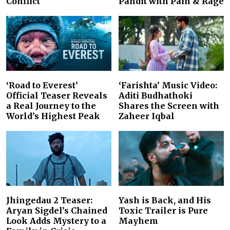
Conflict
Pandit with Pain & Rage
‘Road to Everest’
‘Farishta’ Music Video:
Official Teaser Reveals
Aditi Budhathoki
a Real Journey to the
Shares the Screen with
World’s Highest Peak
Zaheer Iqbal
Jhingedau 2 Teaser:
Yash is Back, and His
Aryan Sigdel’s Chained
Toxic Trailer is Pure
Look Adds Mystery to a
Mayhem