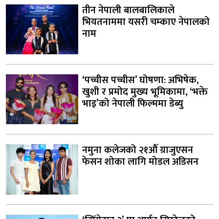
तीन नेपाली बालबालिकाले
भियतनाममा यसरी चम्काए नेपालको
नाम
‘पच्चीस पच्चीस’ घोषणा: अभिषेक,
खुशी र प्रमोद मुख्य भूमिकामा, ‘भक्ते
भाइ’को नेपाली फिल्ममा डेब्यु
नमुना कलेजको २१औँ ग्राजुएसन
फेसन शोका लागि मोडल अडिसन