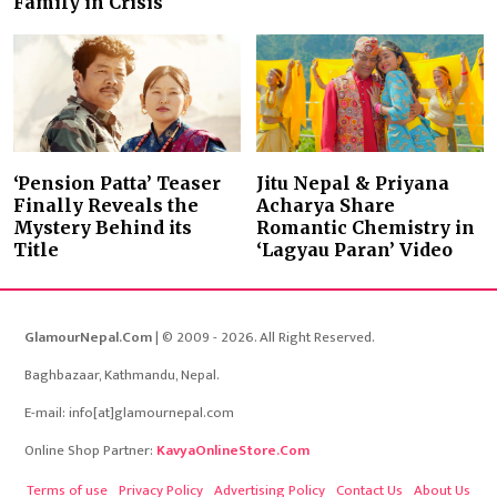
Family in Crisis
‘Pension Patta’ Teaser
Jitu Nepal & Priyana
Finally Reveals the
Acharya Share
Mystery Behind its
Romantic Chemistry in
Title
‘Lagyau Paran’ Video
GlamourNepal.Com
| © 2009 - 2026. All Right Reserved.
Baghbazaar, Kathmandu, Nepal.
E-mail: info[at]glamournepal.com
Online Shop Partner:
KavyaOnlineStore.Com
Terms of use
Privacy Policy
Advertising Policy
Contact Us
About Us