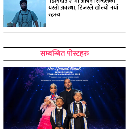
‘झिँगेदाउ २’ मा आर्यन सिग्देलको
यस्तो अवस्था, टिजरले खोल्यो नयाँ
रहस्य
सम्बन्धित पोस्टहरु