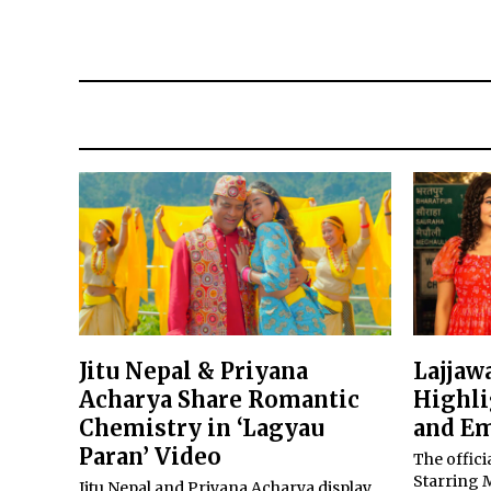
Jitu Nepal & Priyana
Lajjawa
Acharya Share Romantic
Highli
Chemistry in ‘Lagyau
and Em
Paran’ Video
The officia
Starring 
Jitu Nepal and Priyana Acharya display