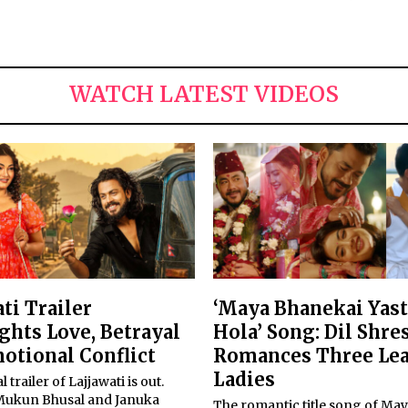
WATCH LATEST VIDEOS
ti Trailer
‘Maya Bhanekai Yas
ghts Love, Betrayal
Hola’ Song: Dil Shre
otional Conflict
Romances Three Le
Ladies
l trailer of Lajjawati is out.
Mukun Bhusal and Januka
The romantic title song of Ma