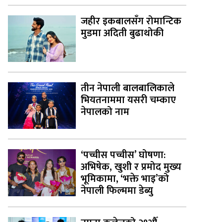
जहीर इकबालसँग रोमान्टिक
मुडमा अदिती बुढाथोकी
तीन नेपाली बालबालिकाले
भियतनाममा यसरी चम्काए
नेपालको नाम
‘पच्चीस पच्चीस’ घोषणा:
अभिषेक, खुशी र प्रमोद मुख्य
भूमिकामा, ‘भक्ते भाइ’को
नेपाली फिल्ममा डेब्यु