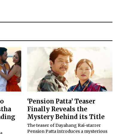
to
‘Pension Patta’ Teaser
stha
Finally Reveals the
ading
Mystery Behind its Title
The teaser of Dayahang Rai-starrer
Pension Patta introduces a mysterious
ya