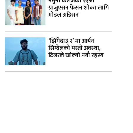
नमुना कलेजको २१औँ
ग्राजुएसन फेसन शोका लागि
मोडल अडिसन
‘झिँगेदाउ २’ मा आर्यन
सिग्देलको यस्तो अवस्था,
टिजरले खोल्यो नयाँ रहस्य