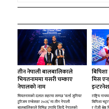
तीन नेपाली बालबालिकाले
बिपिशा भट
भियतनाममा यसरी चम्काए
मिस एन्
नेपालको नाम
इन्टरने
भियतनामको दलात सहरमा सम्पन्न ‘वर्ल्ड जुनियर
राष्ट्रिय ना
टुरिजम एम्बेसडर २०२६’ मा तीन नेपाली
बिपिशा भट्ट
बालबालिकाले विभिन्न उपाधि जित्दै नेपालको
र रोजी श्रेष