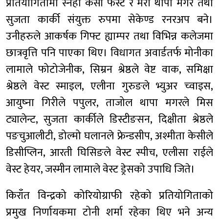
प्रतियोगितामा स्नेहा केसी फस्ट र मेरी थापा मगर तथा
सुजता कार्की संयुक्त रुपमा सेकेण्ड रनरअप बने।
उनीहरुले आकर्षक गिफ्ट ह्याम्पर तथा विभिन्न कलेजमा
छात्रवृत्ति पनि पाएका थिए। विधागत अवार्डतर्फ मोनीका
लामाले फोटोजेनीक, सिम्रन श्रेष्ठले वेष्ट वाक, समिक्षा
श्रेष्ठले वेस्ट स्माइल, एलीना गुरुङले भ्युअर च्वाइस,
आयुष्ना गिरीले पपुलर, ताजोल थापा मगरले मिस
ट्यालेन्ट, सुजता कार्कीले डिस्टीङसन, दिक्षीता श्रेष्ठले
पङचुआलीटी, डोल्मो घलानले फ्रेन्डसीप, अश्मीता केसीले
डिसीप्लिन, आरती घिसिङले वेस्ट स्पीच, एलीसा राईले
वेस्ट हेयर, जस्मीन लामाले वेस्ट ड्रेसको उपाधि जिते।
किराँत विन्द्रको कोरियोग्राफी रहेको प्रतियोगिताको
प्रमुख निर्णायकमा टोनी शर्मा रहेका थिए भने अन्य