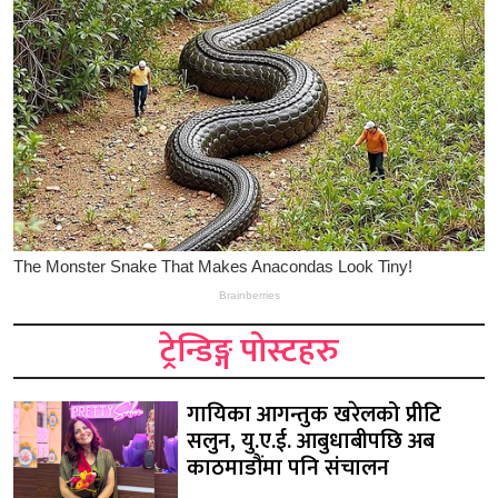
ट्रेन्डिङ्ग पोस्टहरु
गायिका आगन्तुक खरेलको प्रीटि
सलुन, यु.ए.ई. आबुधाबीपछि अब
काठमाडौंमा पनि संचालन