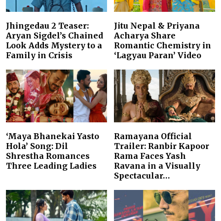
Jhingedau 2 Teaser:
Jitu Nepal & Priyana
Aryan Sigdel’s Chained
Acharya Share
Look Adds Mystery to a
Romantic Chemistry in
Family in Crisis
‘Lagyau Paran’ Video
‘Maya Bhanekai Yasto
Ramayana Official
Hola’ Song: Dil
Trailer: Ranbir Kapoor
Shrestha Romances
Rama Faces Yash
Three Leading Ladies
Ravana in a Visually
Spectacular…