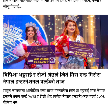
तीन नेपाली बालबालिकाले विभिन्न उपाधि जित्दै नेपालको पर्यटन, कला र
संस्कृतिलाई...
बिपिशा भट्टराई र रोजी श्रेष्ठले जिते मिस एन्ड मिसेस
नेपाल इन्टरनेशनल वर्ल्डको ताज
राष्ट्रिय नाचघरमा आयोजित भव्य ग्राण्ड फिनालेमा बिपिशा भट्टराई मिस नेपाल
इन्टरनेशनल वर्ल्ड २०२६ र रोजी श्रेष्ठ मिसेस नेपाल इन्टरनेशनल वर्ल्ड २०२६
घोषित भए।