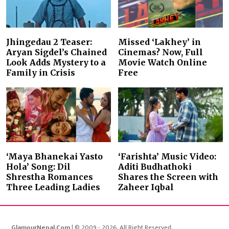
Jhingedau 2 Teaser:
Missed ‘Lakhey’ in
Aryan Sigdel’s Chained
Cinemas? Now, Full
Look Adds Mystery to a
Movie Watch Online
Family in Crisis
Free
‘Maya Bhanekai Yasto
‘Farishta’ Music Video:
Hola’ Song: Dil
Aditi Budhathoki
Shrestha Romances
Shares the Screen with
Three Leading Ladies
Zaheer Iqbal
GlamourNepal.Com
| © 2009 - 2026. All Right Reserved.