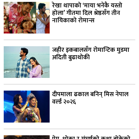
रेखा थापाको ‘माया भनेकै यस्तो
होला’ गीतमा दिल श्रेष्ठसँग तीन
नायिकाको रोमान्स
जहीर इकबालसँग रोमान्टिक मुडमा
अदिती बुढाथोकी
दीपमाला ढकाल बनिन् मिस नेपाल
वर्ल्ड २०२६
प्रेम, धोका र संघर्षको कथा बोकेको