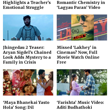
Highlights a Teacher’s
Romantic Chemistry in
Emotional Struggle
‘Lagyau Paran’ Video
Jhingedau 2 Teaser:
Missed ‘Lakhey’ in
Aryan Sigdel’s Chained
Cinemas? Now, Full
Look Adds Mystery to a
Movie Watch Online
Family in Crisis
Free
‘Maya Bhanekai Yasto
‘Farishta’ Music Video:
Hola’ Song: Dil
Aditi Budhathoki