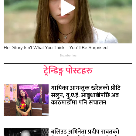
ट्रेन्डिङ्ग पोस्टहरु
गायिका आगन्तुक खरेलको प्रीटि
सलुन, यु.ए.ई. आबुधाबीपछि अब
काठमाडौंमा पनि संचालन
बलिउड अभिनेता प्रदीप रावतको