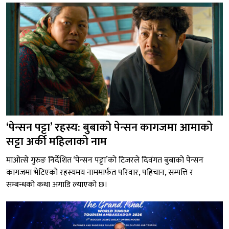
‘पेन्सन पट्टा’ रहस्य: बुबाको पेन्सन कागजमा आमाको
सट्टा अर्की महिलाको नाम
माओत्से गुरुङ निर्देशित ‘पेन्सन पट्टा’को टिजरले दिवंगत बुबाको पेन्सन
कागजमा भेटिएको रहस्यमय नाममार्फत परिवार, पहिचान, सम्पत्ति र
सम्बन्धको कथा अगाडि ल्याएको छ।