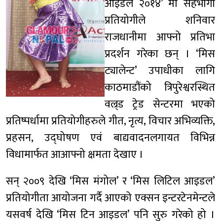
आइडल २०१४’ मा सहभागी
प्रतियोगीले शनिवार
राजधानीमा आफ्नो प्रतिभा
प्रदर्शन गरेका छन् । ‘मिस
ट्यालेन्ट’ उपाधीका लागि
काठमाडौंको त्रिपुरेश्वरस्थित
वल्र्ड ट्रेड सेन्टरमा भएको
प्रतिष्पर्धामा प्रतियोगीहरुले गीत, नृत्य, विचार अभिव्यक्ति,
प्रहसन, उद्घोषण एवं बाद्यवादनलगायत विभिन्न
विधामार्फत आआफ्नो क्षमता देखाए ।
सन् २००९ देखि ‘मिस मंगोल’ र ‘मिस लिटिल आइडल’
प्रतियोगीता आयोजना गर्दै आएको एक्सन इन्टरटेनमेन्टले
यसवर्ष देखि ‘मिस टिन आइडल’ पनि सुरु गरेको हो ।