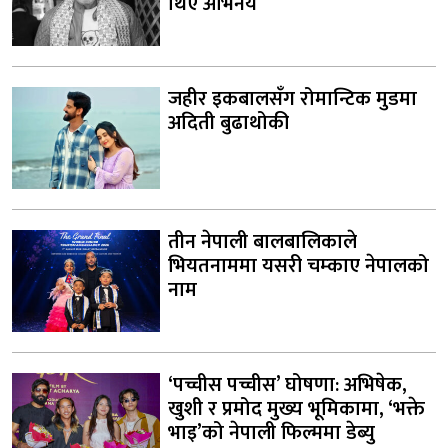
थिए अभिनय
जहीर इकबालसँग रोमान्टिक मुडमा
अदिती बुढाथोकी
तीन नेपाली बालबालिकाले
भियतनाममा यसरी चम्काए नेपालको
नाम
‘पच्चीस पच्चीस’ घोषणा: अभिषेक,
खुशी र प्रमोद मुख्य भूमिकामा, ‘भक्ते
भाइ’को नेपाली फिल्ममा डेब्यु