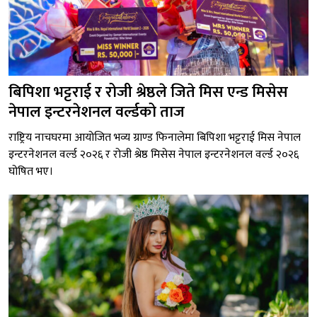
बिपिशा भट्टराई र रोजी श्रेष्ठले जिते मिस एन्ड मिसेस
नेपाल इन्टरनेशनल वर्ल्डको ताज
राष्ट्रिय नाचघरमा आयोजित भव्य ग्राण्ड फिनालेमा बिपिशा भट्टराई मिस नेपाल
इन्टरनेशनल वर्ल्ड २०२६ र रोजी श्रेष्ठ मिसेस नेपाल इन्टरनेशनल वर्ल्ड २०२६
घोषित भए।