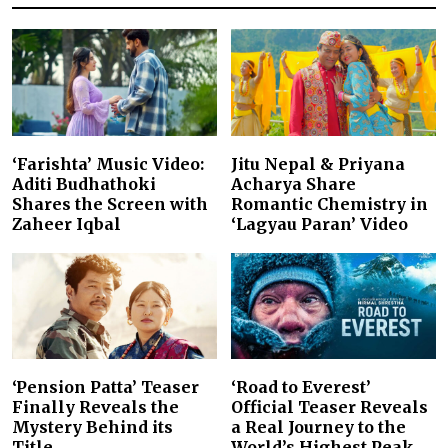
‘Farishta’ Music Video:
Jitu Nepal & Priyana
Aditi Budhathoki
Acharya Share
Shares the Screen with
Romantic Chemistry in
Zaheer Iqbal
‘Lagyau Paran’ Video
‘Pension Patta’ Teaser
‘Road to Everest’
Finally Reveals the
Official Teaser Reveals
Mystery Behind its
a Real Journey to the
Title
World’s Highest Peak