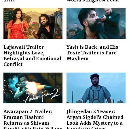
Lajjawati Trailer
Yash is Back, and His
Highlights Love,
Toxic Trailer is Pure
Betrayal and Emotional
Mayhem
Conflict
Awarapan 2 Trailer:
Jhingedau 2 Teaser:
Emraan Hashmi
Aryan Sigdel’s Chained
Returns as Shivam
Look Adds Mystery to a
Pandit with Pain & Rage
Family in Crisis