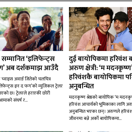
 सम्मानित ‘इलिफेन्ट्स
दुई बायोपिकमा हरिवंश बन
ग’ अब दर्शकमाझ आउँदै
अरुण क्षेत्री: ‘म मदनकृष्ण’
हरिवंशकै बायोपिकमा प
ी च्वाइस अवार्ड जितेको चलचित्र
अनुबन्धित
लिफेन्ट्स इन द फग’को म्युजिकल ट्रेलर
एको छ। ट्रेलरले हराएकी छोरी
मदनकृष्ण श्रेष्ठको बायोपिक ‘म मदनकृ
माको संघर्ष र...
हरिवंश आचार्यको भूमिकाका लागि अरुण क
अनुबन्धित भएका छन्। अरुणले हरिवं
जीवनमा बन्ने अर्को बायोपिकमा...