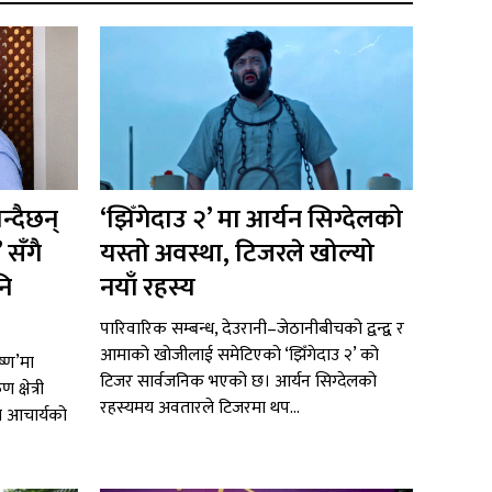
्दैछन्
‘झिँगेदाउ २’ मा आर्यन सिग्देलको
 सँगै
यस्तो अवस्था, टिजरले खोल्यो
नि
नयाँ रहस्य
पारिवारिक सम्बन्ध, देउरानी–जेठानीबीचको द्वन्द्व र
आमाको खोजीलाई समेटिएको ‘झिँगेदाउ २’ को
ष्ण’मा
टिजर सार्वजनिक भएको छ। आर्यन सिग्देलको
्षेत्री
रहस्यमय अवतारले टिजरमा थप...
श आचार्यको