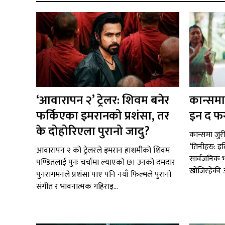
‘आवारापन २’ ट्रेलर: शिवम बनेर
कान्समा
फर्किएका इमरानको प्रशंसा, तर
इन द फ
के दोहोरिएला पुरानो जादु?
कान्समा जुर
‘तिनीहरु: इ
आवारापन २ को ट्रेलरले इमरान हाशमीको शिवम
सार्वजनिक भ
पण्डितलाई पुनः चर्चामा ल्याएको छ। उनको दमदार
खोजिरहेकी आ
पुनरागमनले प्रशंसा पाए पनि नयाँ फिल्मले पुरानो
संगीत र भावनात्मक गहिराइ...