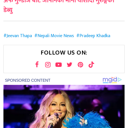
अफ गुण्डाज’बाट जापानकी मीना योशीदा गुरुङ्गको
डेब्यु
Jeevan Thapa
Nepali Movie News
Pradeep Khadka
FOLLOW US ON: