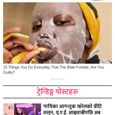
ट्रेन्डिङ्ग पोस्टहरु
गायिका आगन्तुक खरेलको प्रीटि
सलुन, यु.ए.ई. आबुधाबीपछि अब