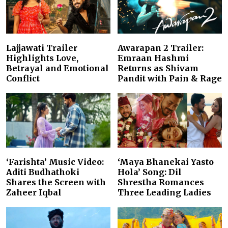
Lajjawati Trailer
Awarapan 2 Trailer:
Highlights Love,
Emraan Hashmi
Betrayal and Emotional
Returns as Shivam
Conflict
Pandit with Pain & Rage
‘Farishta’ Music Video:
‘Maya Bhanekai Yasto
Aditi Budhathoki
Hola’ Song: Dil
Shares the Screen with
Shrestha Romances
Zaheer Iqbal
Three Leading Ladies