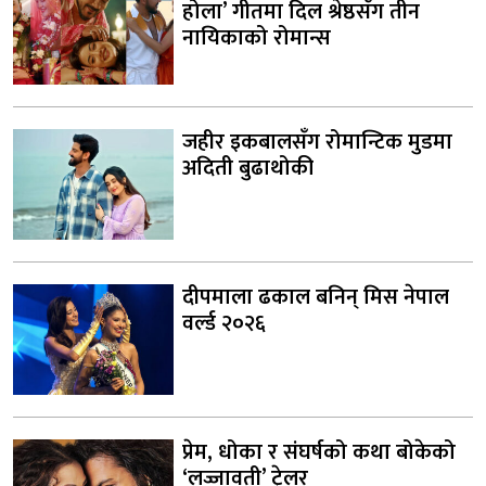
होला’ गीतमा दिल श्रेष्ठसँग तीन
नायिकाको रोमान्स
जहीर इकबालसँग रोमान्टिक मुडमा
अदिती बुढाथोकी
दीपमाला ढकाल बनिन् मिस नेपाल
वर्ल्ड २०२६
प्रेम, धोका र संघर्षको कथा बोकेको
‘लज्जावती’ ट्रेलर