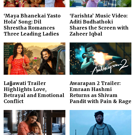
‘Maya Bhanekai Yasto
‘Farishta’ Music Video:
Hola’ Song: Dil
Aditi Budhathoki
Shrestha Romances
Shares the Screen with
Three Leading Ladies
Zaheer Iqbal
Lajjawati Trailer
Awarapan 2 Trailer:
Highlights Love,
Emraan Hashmi
Betrayal and Emotional
Returns as Shivam
Conflict
Pandit with Pain & Rage