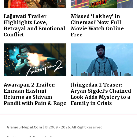
Lajjawati Trailer
Missed ‘Lakhey’ in
Highlights Love,
Cinemas? Now, Full
Betrayal and Emotional
Movie Watch Online
Conflict
Free
Awarapan 2 Trailer:
Jhingedau 2 Teaser:
Emraan Hashmi
Aryan Sigdel’s Chained
Returns as Shivam
Look Adds Mystery to a
Pandit with Pain & Rage
Family in Crisis
GlamourNepal.Com
| © 2009 - 2026. All Right Reserved.