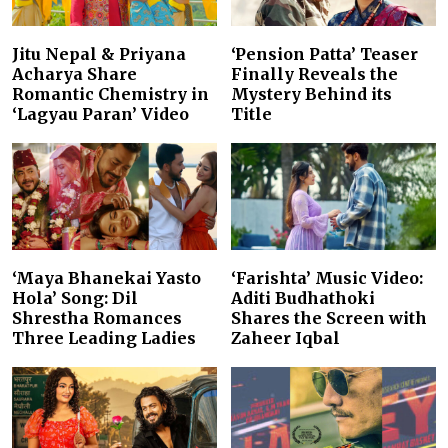
Jitu Nepal & Priyana
‘Pension Patta’ Teaser
Acharya Share
Finally Reveals the
Romantic Chemistry in
Mystery Behind its
‘Lagyau Paran’ Video
Title
‘Maya Bhanekai Yasto
‘Farishta’ Music Video:
Hola’ Song: Dil
Aditi Budhathoki
Shrestha Romances
Shares the Screen with
Three Leading Ladies
Zaheer Iqbal