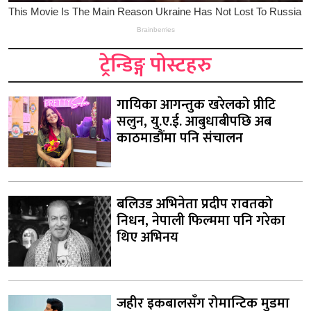
ट्रेन्डिङ्ग पोस्टहरु
गायिका आगन्तुक खरेलको प्रीटि
सलुन, यु.ए.ई. आबुधाबीपछि अब
काठमाडौंमा पनि संचालन
बलिउड अभिनेता प्रदीप रावतको
निधन, नेपाली फिल्ममा पनि गरेका
थिए अभिनय
जहीर इकबालसँग रोमान्टिक मुडमा