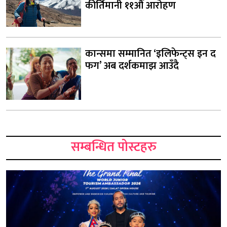
कीर्तिमानी ११औँ आरोहण
कान्समा सम्मानित ‘इलिफेन्ट्स इन द
फग’ अब दर्शकमाझ आउँदै
सम्बन्धित पोस्टहरु