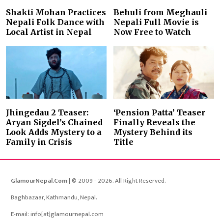
Shakti Mohan Practices
Behuli from Meghauli
Nepali Folk Dance with
Nepali Full Movie is
Local Artist in Nepal
Now Free to Watch
Jhingedau 2 Teaser:
‘Pension Patta’ Teaser
Aryan Sigdel’s Chained
Finally Reveals the
Look Adds Mystery to a
Mystery Behind its
Family in Crisis
Title
GlamourNepal.Com
| © 2009 - 2026. All Right Reserved.
Baghbazaar, Kathmandu, Nepal.
E-mail: info[at]glamournepal.com