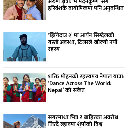
अरुण क्षेत्री: ‘म मदनकृष्ण’ सँगै
हरिवंशकै बायोपिकमा पनि अनुबन्धित
‘झिँगेदाउ २’ मा आर्यन सिग्देलको
यस्तो अवस्था, टिजरले खोल्यो नयाँ
रहस्य
शक्ति मोहनको रहस्यमय नेपाल यात्रा:
‘Dance Across The World:
Nepal’ को संकेत
सगरमाथा भित्र र बाहिरका अवरोध
जित्दै ल्हाक्पा शेर्पाको विश्व