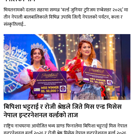
भियतनामको दलात सहरमा सम्पन्न ‘वर्ल्ड जुनियर टुरिजम एम्बेसडर २०२६’ मा
तीन नेपाली बालबालिकाले विभिन्न उपाधि जित्दै नेपालको पर्यटन, कला र
संस्कृतिलाई...
बिपिशा भट्टराई र रोजी श्रेष्ठले जिते मिस एन्ड मिसेस
नेपाल इन्टरनेशनल वर्ल्डको ताज
राष्ट्रिय नाचघरमा आयोजित भव्य ग्राण्ड फिनालेमा बिपिशा भट्टराई मिस नेपाल
इन्टरनेशनल वर्ल्ड २०२६ र रोजी श्रेष्ठ मिसेस नेपाल इन्टरनेशनल वर्ल्ड २०२६