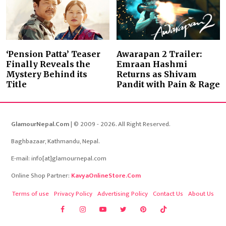
‘Pension Patta’ Teaser
Awarapan 2 Trailer:
Finally Reveals the
Emraan Hashmi
Mystery Behind its
Returns as Shivam
Title
Pandit with Pain & Rage
GlamourNepal.Com
| © 2009 - 2026. All Right Reserved.
Baghbazaar, Kathmandu, Nepal.
E-mail: info[at]glamournepal.com
Online Shop Partner:
KavyaOnlineStore.Com
Terms of use
Privacy Policy
Advertising Policy
Contact Us
About Us