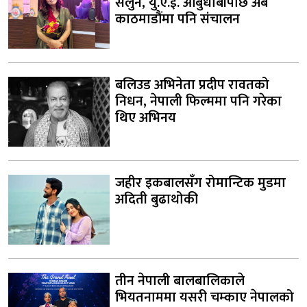
सलुन, यु.ए.ई. आबुधाबीपछि अब
काठमाडौंमा पनि संचालन
बलिउड अभिनेता प्रदीप रावतको
निधन, नेपाली फिल्ममा पनि गरेका
थिए अभिनय
जहीर इकबालसँग रोमान्टिक मुडमा
अदिती बुढाथोकी
तीन नेपाली बालबालिकाले
भियतनाममा यसरी चम्काए नेपालको