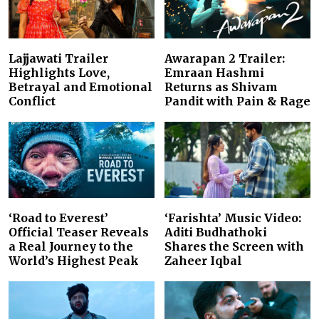
Lajjawati Trailer
Awarapan 2 Trailer:
Highlights Love,
Emraan Hashmi
Betrayal and Emotional
Returns as Shivam
Conflict
Pandit with Pain & Rage
‘Road to Everest’
‘Farishta’ Music Video:
Official Teaser Reveals
Aditi Budhathoki
a Real Journey to the
Shares the Screen with
World’s Highest Peak
Zaheer Iqbal