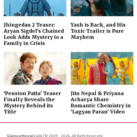
Jhingedau 2 Teaser:
Yash is Back, and His
Aryan Sigdel’s Chained
Toxic Trailer is Pure
Look Adds Mystery to a
Mayhem
Family in Crisis
‘Pension Patta’ Teaser
Jitu Nepal & Priyana
Finally Reveals the
Acharya Share
Mystery Behind its
Romantic Chemistry in
Title
‘Lagyau Paran’ Video
GlamourNepal.Com
| © 2009 - 2026. All Right Reserved.