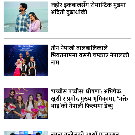
जहीर इकबालसँग रोमान्टिक मुडमा
अदिती बुढाथोकी
तीन नेपाली बालबालिकाले
भियतनाममा यसरी चम्काए नेपालको
नाम
‘पच्चीस पच्चीस’ घोषणा: अभिषेक,
खुशी र प्रमोद मुख्य भूमिकामा, ‘भक्ते
भाइ’को नेपाली फिल्ममा डेब्यु
नमुना कलेजको २१औँ ग्राजुएसन