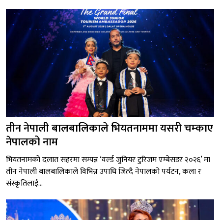
तीन नेपाली बालबालिकाले भियतनाममा यसरी चम्काए
नेपालको नाम
भियतनामको दलात सहरमा सम्पन्न ‘वर्ल्ड जुनियर टुरिजम एम्बेसडर २०२६’ मा
तीन नेपाली बालबालिकाले विभिन्न उपाधि जित्दै नेपालको पर्यटन, कला र
संस्कृतिलाई...