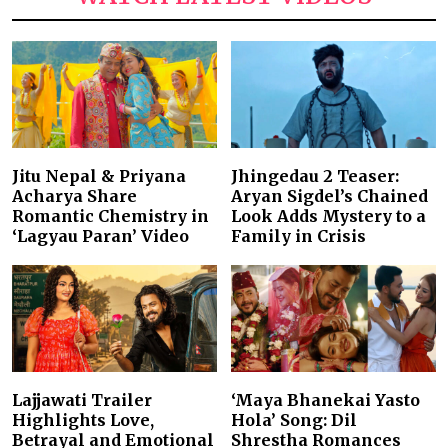
Jitu Nepal & Priyana
Jhingedau 2 Teaser:
Acharya Share
Aryan Sigdel’s Chained
Romantic Chemistry in
Look Adds Mystery to a
‘Lagyau Paran’ Video
Family in Crisis
Lajjawati Trailer
‘Maya Bhanekai Yasto
Highlights Love,
Hola’ Song: Dil
Betrayal and Emotional
Shrestha Romances