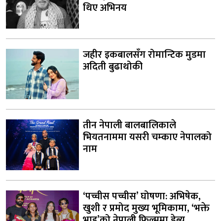
थिए अभिनय
जहीर इकबालसँग रोमान्टिक मुडमा
अदिती बुढाथोकी
तीन नेपाली बालबालिकाले
भियतनाममा यसरी चम्काए नेपालको
नाम
‘पच्चीस पच्चीस’ घोषणा: अभिषेक,
खुशी र प्रमोद मुख्य भूमिकामा, ‘भक्ते
भाइ’को नेपाली फिल्ममा डेब्यु