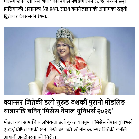
मेरिल्यान्डकी दीपिका शर्मा ‘मिस नेपाल नर्थ अमेरिका २०२६’ बनेकी छन्।
मिसिगनकी अनामिका श्रेष्ठ प्रथम, साउथ क्यारोलाइनाकी अनामिका खड्गी
द्वितीय र टेक्ससकी रेश्मा...
क्यान्सर जितेकी डली गुरुङ दशकौँ पुरानो मोडलिङ
यात्रापछि बनिन् ‘मिसेस नेपाल युनिभर्स २०२६’
मोडल तथा सामाजिक अभियन्ता डली गुरुङ याक्थुम्बा ‘मिसेस नेपाल युनिभर्स–
२०२६’ घोषित भएकी छन्। तेस्रो चरणको कोलोन क्यान्सर जितेकी डलीले
आगामी अक्टोबरमा हुने ‘मिसेस...