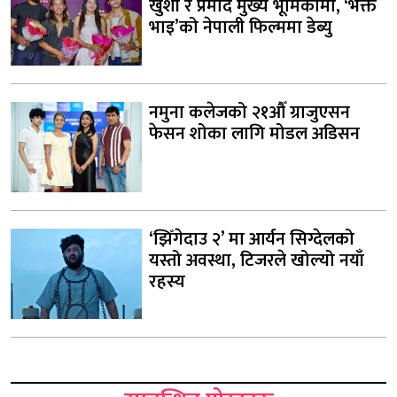
खुशी र प्रमोद मुख्य भूमिकामा, ‘भक्ते
भाइ’को नेपाली फिल्ममा डेब्यु
नमुना कलेजको २१औँ ग्राजुएसन
फेसन शोका लागि मोडल अडिसन
‘झिँगेदाउ २’ मा आर्यन सिग्देलको
यस्तो अवस्था, टिजरले खोल्यो नयाँ
रहस्य