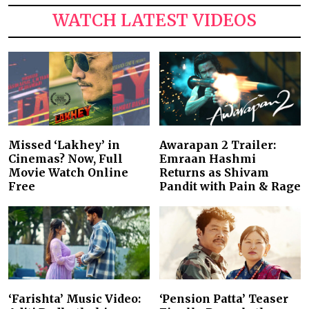
WATCH LATEST VIDEOS
Missed ‘Lakhey’ in
Awarapan 2 Trailer:
Cinemas? Now, Full
Emraan Hashmi
Movie Watch Online
Returns as Shivam
Free
Pandit with Pain & Rage
‘Farishta’ Music Video:
‘Pension Patta’ Teaser