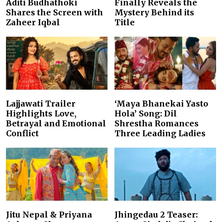
Aditi Budhathoki
Finally Reveals the
Shares the Screen with
Mystery Behind its
Zaheer Iqbal
Title
Lajjawati Trailer
‘Maya Bhanekai Yasto
Highlights Love,
Hola’ Song: Dil
Betrayal and Emotional
Shrestha Romances
Conflict
Three Leading Ladies
Jitu Nepal & Priyana
Jhingedau 2 Teaser: