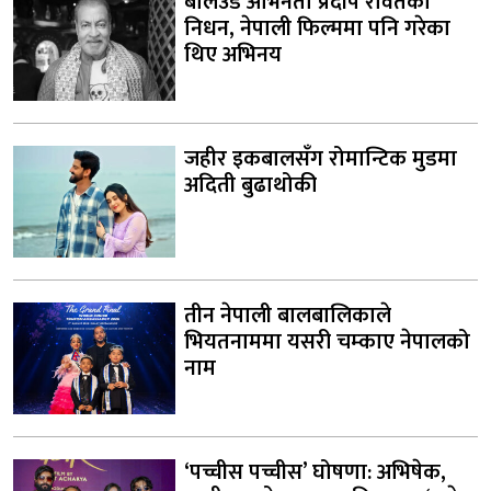
बलिउड अभिनेता प्रदीप रावतको
निधन, नेपाली फिल्ममा पनि गरेका
थिए अभिनय
जहीर इकबालसँग रोमान्टिक मुडमा
अदिती बुढाथोकी
तीन नेपाली बालबालिकाले
भियतनाममा यसरी चम्काए नेपालको
नाम
‘पच्चीस पच्चीस’ घोषणा: अभिषेक,