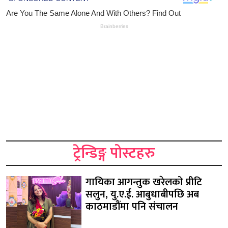
ट्रेन्डिङ्ग पोस्टहरु
गायिका आगन्तुक खरेलको प्रीटि
सलुन, यु.ए.ई. आबुधाबीपछि अब
काठमाडौंमा पनि संचालन