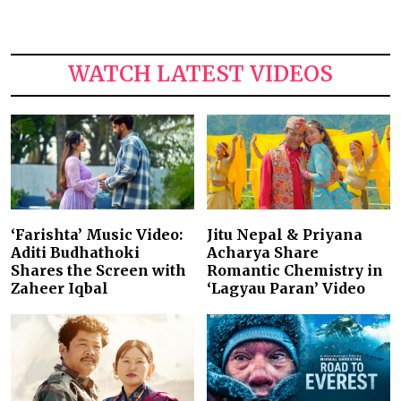
WATCH LATEST VIDEOS
‘Farishta’ Music Video:
Jitu Nepal & Priyana
Aditi Budhathoki
Acharya Share
Shares the Screen with
Romantic Chemistry in
Zaheer Iqbal
‘Lagyau Paran’ Video