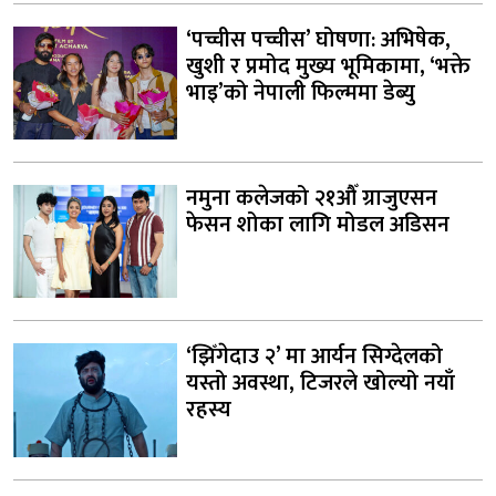
‘पच्चीस पच्चीस’ घोषणा: अभिषेक,
खुशी र प्रमोद मुख्य भूमिकामा, ‘भक्ते
भाइ’को नेपाली फिल्ममा डेब्यु
नमुना कलेजको २१औँ ग्राजुएसन
फेसन शोका लागि मोडल अडिसन
‘झिँगेदाउ २’ मा आर्यन सिग्देलको
यस्तो अवस्था, टिजरले खोल्यो नयाँ
रहस्य