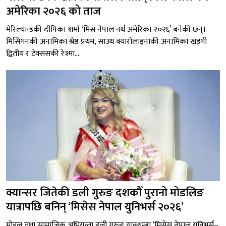
अमेरिका २०२६ को ताज
मेरिल्यान्डकी दीपिका शर्मा ‘मिस नेपाल नर्थ अमेरिका २०२६’ बनेकी छन्।
मिसिगनकी अनामिका श्रेष्ठ प्रथम, साउथ क्यारोलाइनाकी अनामिका खड्गी
द्वितीय र टेक्ससकी रेश्मा...
क्यान्सर जितेकी डली गुरुङ दशकौँ पुरानो मोडलिङ
यात्रापछि बनिन् ‘मिसेस नेपाल युनिभर्स २०२६’
मोडल तथा सामाजिक अभियन्ता डली गुरुङ याक्थुम्बा ‘मिसेस नेपाल युनिभर्स–