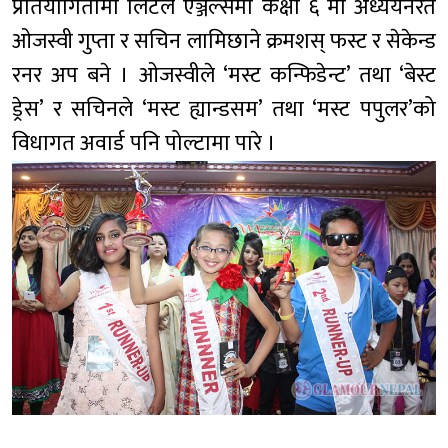
प्रतियोगितामा लिटल एञ्जल्समा कक्षा ६ मा अध्ययनरत
ओजस्वी गुप्ता र सचिन लामिछाने क्रमशस् फस्ट र सेकेन्ड
रनर अप बने । ओजस्वीले ‘मस्ट कन्फिडेन्ट’ तथा ‘बेस्ट
ड्रेस’ र सचिनले ‘मस्ट ह्यान्डसम’ तथा ‘मस्ट पपुलर’को
विधागत अवार्ड पनि पोल्टामा पारे ।