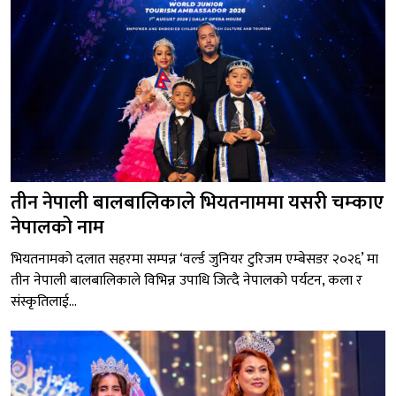
तीन नेपाली बालबालिकाले भियतनाममा यसरी चम्काए
नेपालको नाम
भियतनामको दलात सहरमा सम्पन्न ‘वर्ल्ड जुनियर टुरिजम एम्बेसडर २०२६’ मा
तीन नेपाली बालबालिकाले विभिन्न उपाधि जित्दै नेपालको पर्यटन, कला र
संस्कृतिलाई...