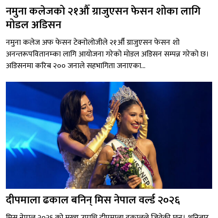
नमुना कलेजको २१औँ ग्राजुएसन फेसन शोका लागि
मोडल अडिसन
नमुना कलेज अफ फेसन टेक्नोलोजीले २१औँ ग्राजुएसन फेसन शो
अनन्तरूपवितानम्का लागि आयोजना गरेको मोडल अडिसन सम्पन्न गरेको छ।
अडिसनमा करिब २०० जनाले सहभागिता जनाएका...
दीपमाला ढकाल बनिन् मिस नेपाल वर्ल्ड २०२६
मिस नेपाल २०२६ को मुख्य उपाधि दीपमाला ढकालले जितेकी छन्। शनिबार