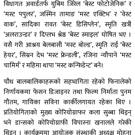
विधागत अवार्डतर्फ युबिम जिरेल ‘बेस्ट फोटोजेनिक’ र
‘मस्ट पपुलर’, जस्मिन तामाङ ‘मस्ट एक्टिभ’ र ‘वेस्ट
वाक’, सादिका रावत ‘बेस्ट डिसिप्लेन’, स्मृति खत्री
‘अलराउन्डर’ र दिप्लभ श्रेष्ठ ‘बेस्ट स्माइल’ घोषित भए ।
यसै गरी आश्रय बेलबासी ‘मस्ट बोल्ड’, स्मृति राई ‘बेस्ट
हेयर’, सिम्रन देभ ‘मस्ट फ्रेन्डली’, रजिना न्यौपाने ‘मस्ट
चामिर्म’ र महिमा थापा ‘मस्ट कन्फिडेन्ट’ बने।
चौध बालबालिकाहरूको सहभागिता रहेको फिनालेको
निर्णायकमा फेसन डिजाइनर तथा फिल्म निर्माता पुनम
गौतम, गायिका सविना कार्कीलगायत रहेका थिए ।
प्रतियोगिताको मुख्य कोरियोग्राफर कला सुब्बा थिइन्
भने डान्सको कोरियोग्राफी विपास्ना खनालले गरेकी
थिइन् । कार्यक्रममा आयोजक संस्थाकी अध्यक्ष मोहना