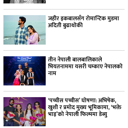
जहीर इकबालसँग रोमान्टिक मुडमा
अदिती बुढाथोकी
तीन नेपाली बालबालिकाले
भियतनाममा यसरी चम्काए नेपालको
नाम
‘पच्चीस पच्चीस’ घोषणा: अभिषेक,
खुशी र प्रमोद मुख्य भूमिकामा, ‘भक्ते
भाइ’को नेपाली फिल्ममा डेब्यु