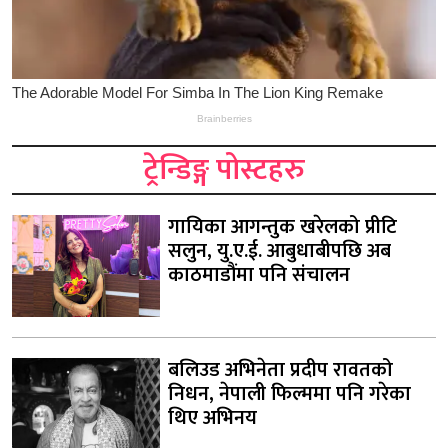
ट्रेन्डिङ्ग पोस्टहरु
गायिका आगन्तुक खरेलको प्रीटि
सलुन, यु.ए.ई. आबुधाबीपछि अब
काठमाडौंमा पनि संचालन
बलिउड अभिनेता प्रदीप रावतको
निधन, नेपाली फिल्ममा पनि गरेका
थिए अभिनय