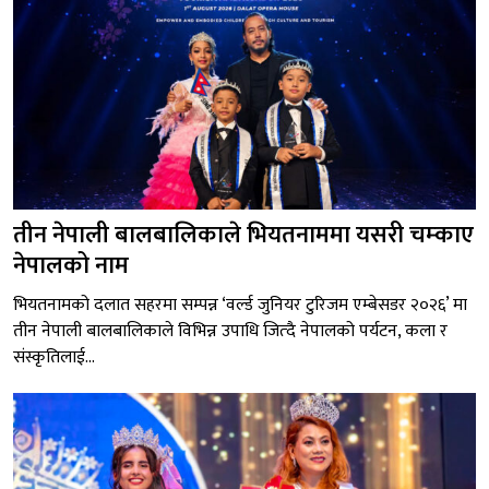
तीन नेपाली बालबालिकाले भियतनाममा यसरी चम्काए
नेपालको नाम
भियतनामको दलात सहरमा सम्पन्न ‘वर्ल्ड जुनियर टुरिजम एम्बेसडर २०२६’ मा
तीन नेपाली बालबालिकाले विभिन्न उपाधि जित्दै नेपालको पर्यटन, कला र
संस्कृतिलाई...