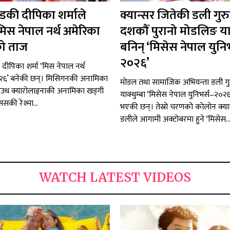
न्डकी दीपिका शर्माले
क्यान्सर जितेकी डली गुर
मिस नेपाल नर्थ अमेरिका
दशकौँ पुरानो मोडलिङ या
ो ताज
बनिन् ‘मिसेस नेपाल युनिभ
२०२६’
ी दीपिका शर्मा ‘मिस नेपाल नर्थ
२६’ बनेकी छन्। मिसिगनकी अनामिका
मोडल तथा सामाजिक अभियन्ता डली गु
म, साउथ क्यारोलाइनाकी अनामिका खड्गी
याक्थुम्बा ‘मिसेस नेपाल युनिभर्स–२०२
्ससकी रेश्मा...
भएकी छन्। तेस्रो चरणको कोलोन क्या
डलीले आगामी अक्टोबरमा हुने ‘मिसेस..
WATCH LATEST VIDEOS