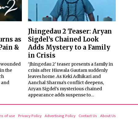
Jhingedau 2 Teaser: Aryan
rns as
Sigdel’s Chained Look
Pain &
Adds Mystery to a Family
in Crisis
e wounded
‘Jhingedau 2’ teaser presents a family in
in the
crisis after Hiuwala Gautam suddenly
ch
leaves home. As Keki Adhikari and
e and
Aanchal Sharma’s conflict deepens,
Aryan Sigdel’s mysterious chained
appearance adds suspense to…
ms of use
Privacy Policy
Advertising Policy
Contact Us
About Us