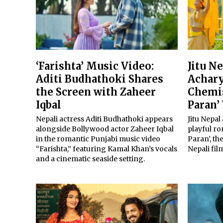
‘Farishta’ Music Video:
Jitu N
Aditi Budhathoki Shares
Achary
the Screen with Zaheer
Chemis
Iqbal
Paran’
Nepali actress Aditi Budhathoki appears
Jitu Nepal
alongside Bollywood actor Zaheer Iqbal
playful r
in the romantic Punjabi music video
Paran’, th
“Farishta,” featuring Kamal Khan’s vocals
Nepali fil
and a cinematic seaside setting.