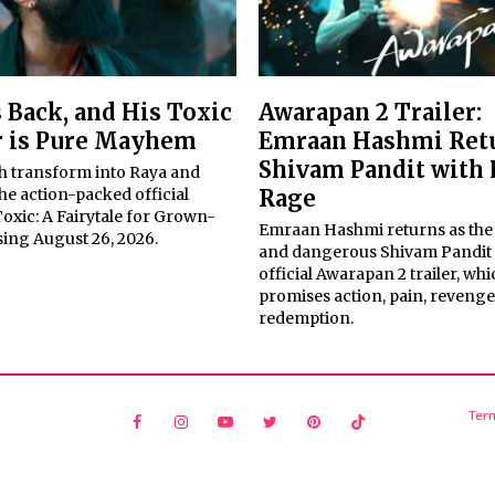
s Back, and His Toxic
Awarapan 2 Trailer:
r is Pure Mayhem
Emraan Hashmi Retu
Shivam Pandit with 
h transform into Raya and
the action-packed official
Rage
 Toxic: A Fairytale for Grown-
Emraan Hashmi returns as th
sing August 26, 2026.
and dangerous Shivam Pandit 
official Awarapan 2 trailer, whi
promises action, pain, reveng
redemption.
Ter