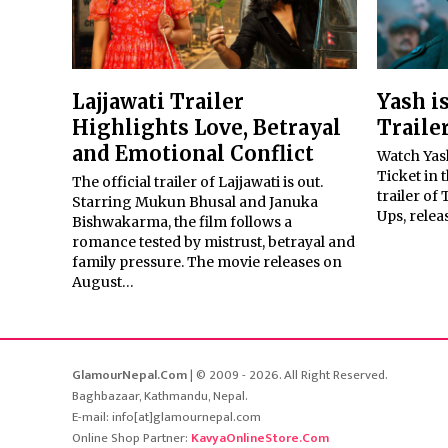
Lajjawati Trailer
Yash i
Highlights Love, Betrayal
Traile
and Emotional Conflict
Watch Yas
Ticket in 
The official trailer of Lajjawati is out.
trailer of
Starring Mukun Bhusal and Januka
Ups, relea
Bishwakarma, the film follows a
romance tested by mistrust, betrayal and
family pressure. The movie releases on
August…
GlamourNepal.Com
| © 2009 - 2026. All Right Reserved.
Baghbazaar, Kathmandu, Nepal.
E-mail: info[at]glamournepal.com
Online Shop Partner:
KavyaOnlineStore.Com