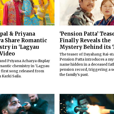
epal & Priyana
‘Pension Patta’ Teas
a Share Romantic
Finally Reveals the
try in ‘Lagyau
Mystery Behind its 
 Video
The teaser of Dayahang Rai-st
Pension Patta introduces a my
 and Priyana Acharya display
name hidden in a deceased fat
omantic chemistry in ‘Lagyau
pension record, triggering a s
e first song released from
the family’s past.
m Karki Saila.