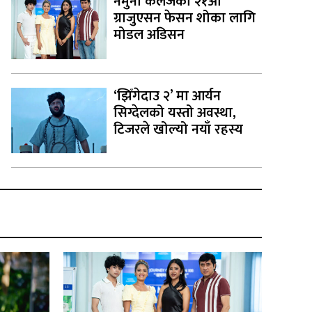
नमुना कलेजको २१औँ
ग्राजुएसन फेसन शोका लागि
मोडल अडिसन
‘झिँगेदाउ २’ मा आर्यन
सिग्देलको यस्तो अवस्था,
टिजरले खोल्यो नयाँ रहस्य