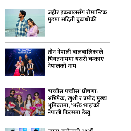
जहीर इकबालसँग रोमान्टिक
मुडमा अदिती बुढाथोकी
तीन नेपाली बालबालिकाले
भियतनाममा यसरी चम्काए
नेपालको नाम
‘पच्चीस पच्चीस’ घोषणा:
अभिषेक, खुशी र प्रमोद मुख्य
भूमिकामा, ‘भक्ते भाइ’को
नेपाली फिल्ममा डेब्यु