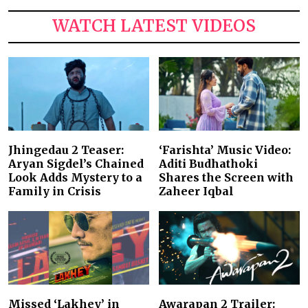
WATCH LATEST VIDEOS
Jhingedau 2 Teaser:
‘Farishta’ Music Video:
Aryan Sigdel’s Chained
Aditi Budhathoki
Look Adds Mystery to a
Shares the Screen with
Family in Crisis
Zaheer Iqbal
Missed ‘Lakhey’ in
Awarapan 2 Trailer: