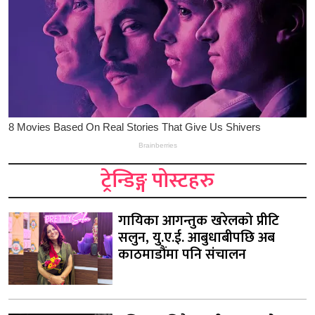
ट्रेन्डिङ्ग पोस्टहरु
गायिका आगन्तुक खरेलको प्रीटि
सलुन, यु.ए.ई. आबुधाबीपछि अब
काठमाडौंमा पनि संचालन