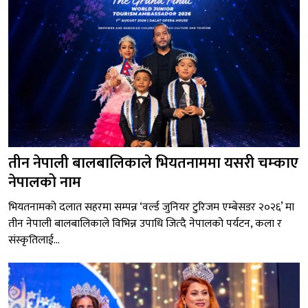
तीन नेपाली बालबालिकाले भियतनाममा यसरी चम्काए
नेपालको नाम
भियतनामको दलात सहरमा सम्पन्न ‘वर्ल्ड जुनियर टुरिजम एम्बेसडर २०२६’ मा
तीन नेपाली बालबालिकाले विभिन्न उपाधि जित्दै नेपालको पर्यटन, कला र
संस्कृतिलाई...