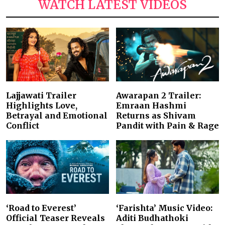
WATCH LATEST VIDEOS
Lajjawati Trailer
Awarapan 2 Trailer:
Highlights Love,
Emraan Hashmi
Betrayal and Emotional
Returns as Shivam
Conflict
Pandit with Pain & Rage
‘Road to Everest’
‘Farishta’ Music Video:
Official Teaser Reveals
Aditi Budhathoki