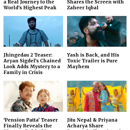
a Real Journey to the
Shares the Screen with
World’s Highest Peak
Zaheer Iqbal
Jhingedau 2 Teaser:
Yash is Back, and His
Aryan Sigdel’s Chained
Toxic Trailer is Pure
Look Adds Mystery to a
Mayhem
Family in Crisis
‘Pension Patta’ Teaser
Jitu Nepal & Priyana
Finally Reveals the
Acharya Share