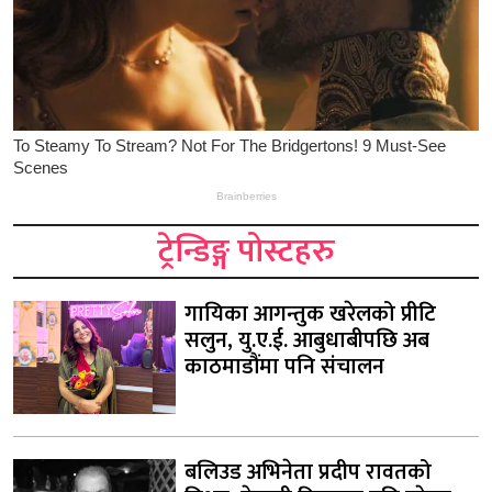
ट्रेन्डिङ्ग पोस्टहरु
गायिका आगन्तुक खरेलको प्रीटि
सलुन, यु.ए.ई. आबुधाबीपछि अब
काठमाडौंमा पनि संचालन
बलिउड अभिनेता प्रदीप रावतको