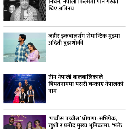
निधन, नेपाली फिल्ममा पनि गरेका
थिए अभिनय
जहीर इकबालसँग रोमान्टिक मुडमा
अदिती बुढाथोकी
तीन नेपाली बालबालिकाले
भियतनाममा यसरी चम्काए नेपालको
नाम
‘पच्चीस पच्चीस’ घोषणा: अभिषेक,
खुशी र प्रमोद मुख्य भूमिकामा, ‘भक्ते