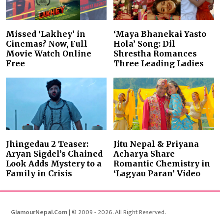
Missed ‘Lakhey’ in
‘Maya Bhanekai Yasto
Cinemas? Now, Full
Hola’ Song: Dil
Movie Watch Online
Shrestha Romances
Free
Three Leading Ladies
Jhingedau 2 Teaser:
Jitu Nepal & Priyana
Aryan Sigdel’s Chained
Acharya Share
Look Adds Mystery to a
Romantic Chemistry in
Family in Crisis
‘Lagyau Paran’ Video
GlamourNepal.Com
| © 2009 - 2026. All Right Reserved.