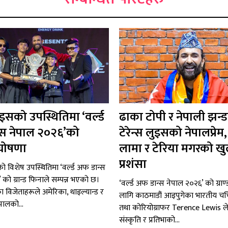
लुइसको उपस्थितिमा ‘वर्ल्ड
ढाका टोपी र नेपाली झन्
्स नेपाल २०२६’को
टेरेन्स लुइसको नेपालप्रेम
 घोषणा
लामा र टेरिया मगरको खु
प्रशंसा
को विशेष उपस्थितिमा ‘वर्ल्ड अफ डान्स
को ग्रान्ड फिनाले सम्पन्न भएको छ।
‘वर्ल्ड अफ डान्स नेपाल २०२६’ को ग्रा
ा विजेताहरूले अमेरिका, थाइल्यान्ड र
लागि काठमाडौं आइपुगेका भारतीय चर्च
ालको...
तथा कोरियोग्राफर Terence Lewis ले
संस्कृति र प्रतिभाको...