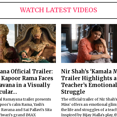
WATCH LATEST VIDEOS
na Official Trailer:
Nir Shah’s ‘Kamala M
 Kapoor Rama Faces
Trailer Highlights a
avana in a Visually
Teacher’s Emotiona
cular…
Struggle
al Ramayana trailer presents
The official trailer of Nir Shah
poor’s calm Rama, Yash’s
Miss’ offers an emotional glim
avana and Sai Pallavi’s Sita
the life and struggles of a teac
 Tiwari’s grand IMAX
Inspired by Bijay Malla’s play, t