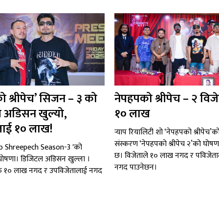
ो श्रीपेच’ सिजन – ३ को
नेपहपको श्रीपेच – २ वि
 अडिसन खुल्यो,
१० लाख
लाई १० लाख!
र्‍याप रियालिटी शो ‘नेपहपको श्रीपेच’को
संस्करण ‘नेपहपको श्रीपेच २’को घोष
 Shreepech Season-3 'को
छ। विजेताले १० लाख नगद र पविजेता
षणा। डिजिटल अडिसन खुल्ला ।
नगद पाउनेछन।
रु १० लाख नगद र उपविजेतालाई नगद