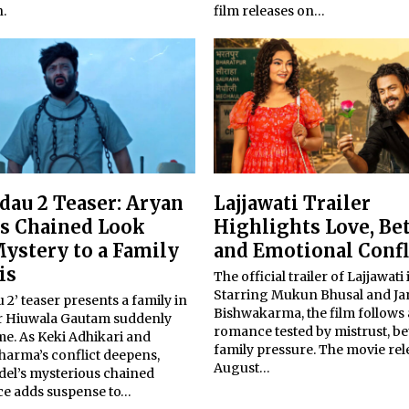
.
film releases on…
dau 2 Teaser: Aryan
Lajjawati Trailer
’s Chained Look
Highlights Love, Be
ystery to a Family
and Emotional Confl
is
The official trailer of Lajjawati 
Starring Mukun Bhusal and J
 2’ teaser presents a family in
Bishwakarma, the film follows 
ter Hiuwala Gautam suddenly
romance tested by mistrust, be
me. As Keki Adhikari and
family pressure. The movie rel
harma’s conflict deepens,
August…
del’s mysterious chained
e adds suspense to…