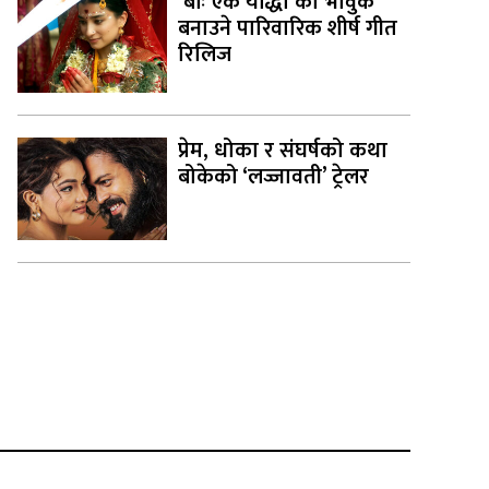
‘बाः एक योद्धा’को भावुक
बनाउने पारिवारिक शीर्ष गीत
रिलिज
प्रेम, धोका र संघर्षको कथा
बोकेको ‘लज्जावती’ ट्रेलर