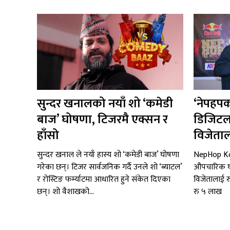
सुन्दर खनालको नयाँ शो ‘कमेडी
‘नेपहपक
बाज’ घोषणा, टिजरमै एक्सन र
डिजिटल
हाँसो
विजेता
सुन्दर खनाल ले नयाँ हास्य शो ‘कमेडी बाज’ घोषणा
NepHop Ko
गरेका छन्। टिजर सार्वजनिक गर्दै उनले शो ‘ब्याटल’
औपचारिक घो
र रोस्टिङ फर्म्याटमा आधारित हुने संकेत दिएका
विजेतालाई 
छन्। शो वैशाखको...
रु ५ लाख