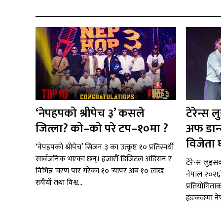
‘नेपहपको श्रीपेच ३’ कसले
टेरेन्स 
जित्ला? को–को परे टप–१०मा ?
अफ डान
विजेता
‘नेपहपको श्रीपेच’ सिजन ३ का उत्कृष्ट १० प्रतिस्पर्धी
सार्वजनिक भएका छन्। हजारौँ डिजिटल अडिसन र
टेरेन्स लुइस
विभिन्न चरण पार गरेका १० र्‍यापर अब १० लाख
नेपाल २०२६’ 
रुपैयाँ तथा विश्व...
प्रतियोगिताक
हङकङमा नेप