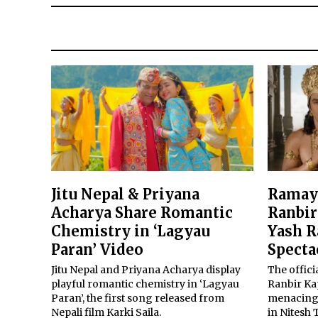
Jitu Nepal & Priyana
Ramaya
Acharya Share Romantic
Ranbir
Chemistry in ‘Lagyau
Yash R
Paran’ Video
Specta
Jitu Nepal and Priyana Acharya display
The offici
playful romantic chemistry in ‘Lagyau
Ranbir Ka
Paran’, the first song released from
menacing R
Nepali film Karki Saila.
in Nitesh