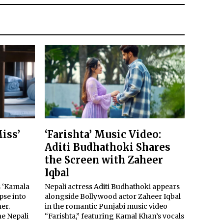
iss’
‘Farishta’ Music Video:
Aditi Budhathoki Shares
l
the Screen with Zaheer
Iqbal
’s ‘Kamala
Nepali actress Aditi Budhathoki appears
pse into
alongside Bollywood actor Zaheer Iqbal
her.
in the romantic Punjabi music video
he Nepali
“Farishta,” featuring Kamal Khan’s vocals