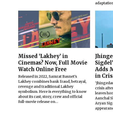
adaptation
Missed ‘Lakhey’ in
Jhinge
Cinemas? Now, Full Movie
Sigdel
Watch Online Free
Adds M
in Cris
Released in 2022, Samrat Basnet’s
Lakhey combines bank fraud, betrayal,
‘Jhingedau
revenge and traditional Lakhey
crisis af
symbolism. Here is everything to know
leaves ho
about its cast, story, crew and official
Aanchal S
full-movie release on…
Aryan Sig
appearanc