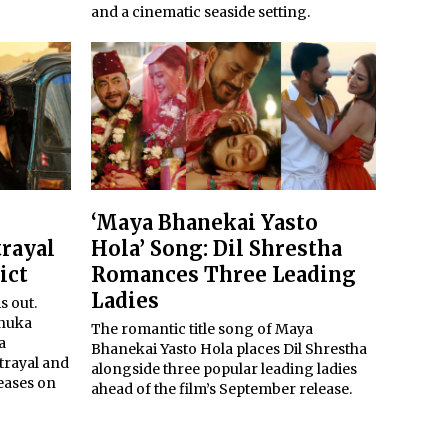
and a cinematic seaside setting.
‘Maya Bhanekai Yasto
trayal
Hola’ Song: Dil Shrestha
ict
Romances Three Leading
Ladies
is out.
anuka
The romantic title song of Maya
a
Bhanekai Yasto Hola places Dil Shrestha
trayal and
alongside three popular leading ladies
eases on
ahead of the film’s September release.