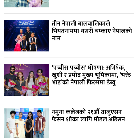
तीन नेपाली बालबालिकाले
भियतनाममा यसरी चम्काए नेपालको
नाम
‘पच्चीस पच्चीस’ घोषणा: अभिषेक,
खुशी र प्रमोद मुख्य भूमिकामा, ‘भक्ते
भाइ’को नेपाली फिल्ममा डेब्यु
नमुना कलेजको २१औँ ग्राजुएसन
फेसन शोका लागि मोडल अडिसन