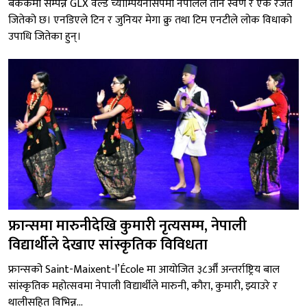
बैंककमा सम्पन्न GLX वर्ल्ड च्याम्पियनसिपमा नेपालले तीन स्वर्ण र एक रजत
जितेको छ। एनडिएले टिन र जुनियर मेगा क्रु तथा टिम एनटीले लोक विधाको
उपाधि जितेका हुन्।
फ्रान्समा मारुनीदेखि कुमारी नृत्यसम्म, नेपाली
विद्यार्थीले देखाए सांस्कृतिक विविधता
फ्रान्सको Saint-Maixent-l’École मा आयोजित ३८औँ अन्तर्राष्ट्रिय बाल
सांस्कृतिक महोत्सवमा नेपाली विद्यार्थीले मारुनी, कौरा, कुमारी, झ्याउरे र
थालीसहित विभिन्न...