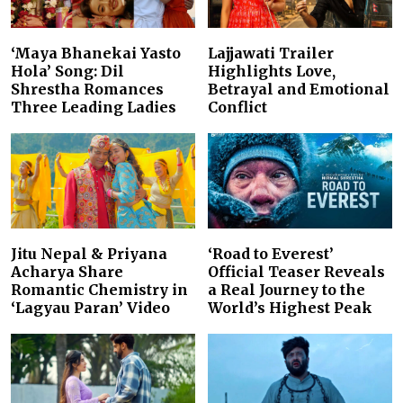
‘Maya Bhanekai Yasto
Lajjawati Trailer
Hola’ Song: Dil
Highlights Love,
Shrestha Romances
Betrayal and Emotional
Three Leading Ladies
Conflict
Jitu Nepal & Priyana
‘Road to Everest’
Acharya Share
Official Teaser Reveals
Romantic Chemistry in
a Real Journey to the
‘Lagyau Paran’ Video
World’s Highest Peak