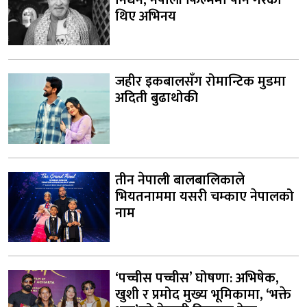
निधन, नेपाली फिल्ममा पनि गरेका
थिए अभिनय
जहीर इकबालसँग रोमान्टिक मुडमा
अदिती बुढाथोकी
तीन नेपाली बालबालिकाले
भियतनाममा यसरी चम्काए नेपालको
नाम
‘पच्चीस पच्चीस’ घोषणा: अभिषेक,
खुशी र प्रमोद मुख्य भूमिकामा, ‘भक्ते