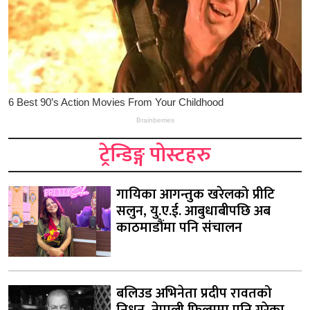
ट्रेन्डिङ्ग पोस्टहरु
गायिका आगन्तुक खरेलको प्रीटि
सलुन, यु.ए.ई. आबुधाबीपछि अब
काठमाडौंमा पनि संचालन
बलिउड अभिनेता प्रदीप रावतको