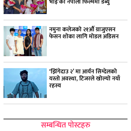
भाइ’को नेपाली फिल्ममा डेब्यु
नमुना कलेजको २१औँ ग्राजुएसन
फेसन शोका लागि मोडल अडिसन
‘झिँगेदाउ २’ मा आर्यन सिग्देलको
यस्तो अवस्था, टिजरले खोल्यो नयाँ
रहस्य
सम्बन्धित पोस्टहरु