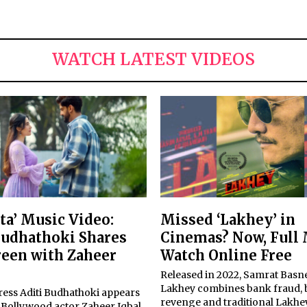
WATCH LATEST VIDEOS
hta’ Music Video:
Missed ‘Lakhey’ in
Budhathoki Shares
Cinemas? Now, Full
reen with Zaheer
Watch Online Free
Released in 2022, Samrat Basne
Lakhey combines bank fraud, b
ress Aditi Budhathoki appears
revenge and traditional Lakhe
 Bollywood actor Zaheer Iqbal