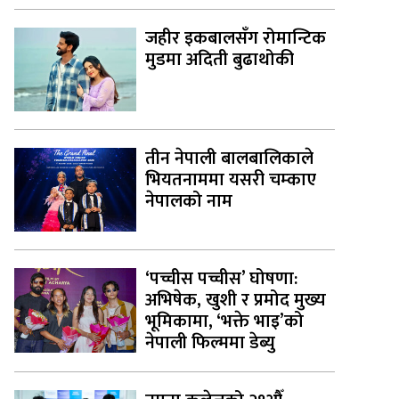
जहीर इकबालसँग रोमान्टिक
मुडमा अदिती बुढाथोकी
तीन नेपाली बालबालिकाले
भियतनाममा यसरी चम्काए
नेपालको नाम
‘पच्चीस पच्चीस’ घोषणा:
अभिषेक, खुशी र प्रमोद मुख्य
भूमिकामा, ‘भक्ते भाइ’को
नेपाली फिल्ममा डेब्यु