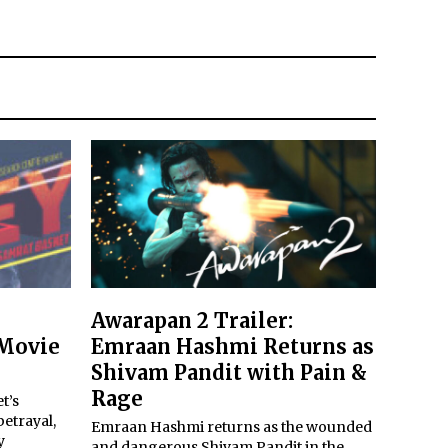
Awarapan 2 Trailer:
 Movie
Emraan Hashmi Returns as
Shivam Pandit with Pain &
Rage
t’s
etrayal,
Emraan Hashmi returns as the wounded
y
and dangerous Shivam Pandit in the