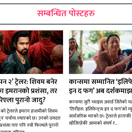
सम्बन्धित पोस्टहरु
न २’ ट्रेलर: शिवम बनेर
कान्समा सम्मानित ‘इलिफे
ा इमरानको प्रशंसा, तर
इन द फग’ अब दर्शकमाझ
रिएला पुरानो जादु?
कान्समा जुरी च्वाइस अवार्ड जितेको चल
‘तिनीहरु: इलिफेन्ट्स इन द फग’को म्य
को ट्रेलरले इमरान हाशमीको शिवम
सार्वजनिक भएको छ। ट्रेलरले हराएकी
ुनः चर्चामा ल्याएको छ। उनको दमदार
खोजिरहेकी आमाको संघर्ष र...
्रशंसा पाए पनि नयाँ फिल्मले पुरानो