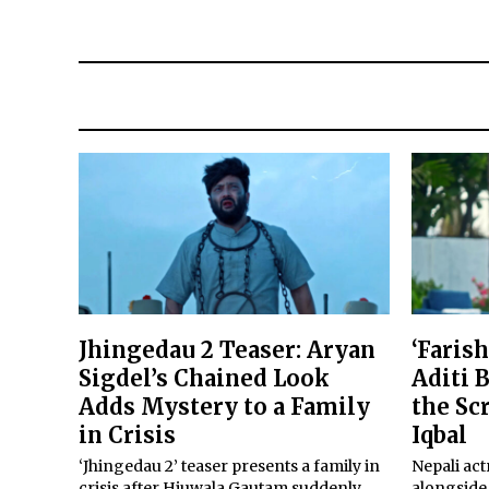
Jhingedau 2 Teaser: Aryan
‘Faris
Sigdel’s Chained Look
Aditi 
Adds Mystery to a Family
the Sc
in Crisis
Iqbal
‘Jhingedau 2’ teaser presents a family in
Nepali act
crisis after Hiuwala Gautam suddenly
alongside