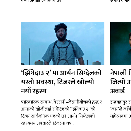
कथा अगाडि ल्याएको छ।
संगीत र भाव
‘झिँगेदाउ २’ मा आर्यन सिग्देलको
नेपाली 
यस्तो अवस्था, टिजरले खोल्यो
जित्यो उ
नयाँ रहस्य
अवार्ड
पारिवारिक सम्बन्ध, देउरानी–जेठानीबीचको द्वन्द्व र
इन्द्रबहादुर
आमाको खोजीलाई समेटिएको ‘झिँगेदाउ २’ को
‘जार’ले जर्ज
टिजर सार्वजनिक भएको छ। आर्यन सिग्देलको
महोत्सवमा उत
रहस्यमय अवतारले टिजरमा थप...