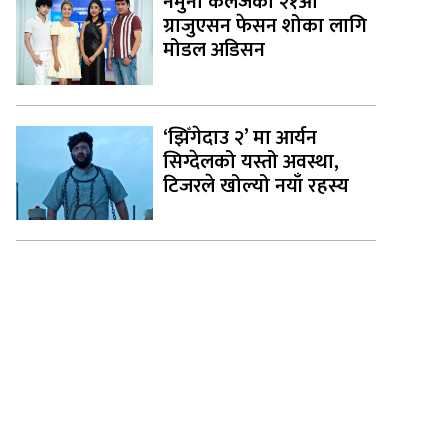
नमुना कलेजको २१औँ
ग्राजुएसन फेसन शोका लागि
मोडल अडिसन
‘झिँगेदाउ २’ मा आर्यन
सिग्देलको यस्तो अवस्था,
टिजरले खोल्यो नयाँ रहस्य