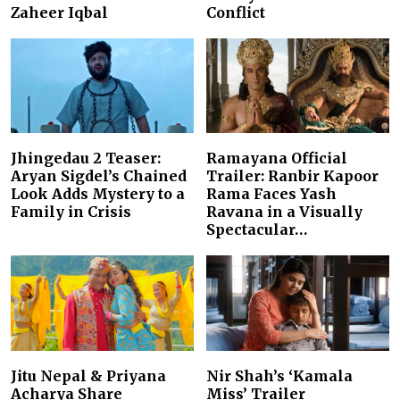
Zaheer Iqbal
Conflict
Jhingedau 2 Teaser:
Ramayana Official
Aryan Sigdel’s Chained
Trailer: Ranbir Kapoor
Look Adds Mystery to a
Rama Faces Yash
Family in Crisis
Ravana in a Visually
Spectacular…
Jitu Nepal & Priyana
Nir Shah’s ‘Kamala
Acharya Share
Miss’ Trailer