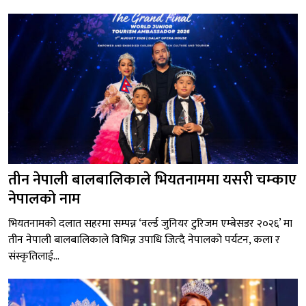
तीन नेपाली बालबालिकाले भियतनाममा यसरी चम्काए
नेपालको नाम
भियतनामको दलात सहरमा सम्पन्न ‘वर्ल्ड जुनियर टुरिजम एम्बेसडर २०२६’ मा
तीन नेपाली बालबालिकाले विभिन्न उपाधि जित्दै नेपालको पर्यटन, कला र
संस्कृतिलाई...