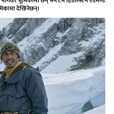
ङ नोर्गेको भूमिकामा छन् भने टम हिडलस्टन एडमण्ड
िकामा देखिनेछन्।