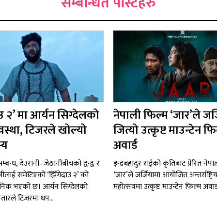
सम्बन्धित पोस्टहरु
ाउ २’ मा आर्यन सिग्देलको
नेपाली फिल्म ‘जार’ले जर
वस्था, टिजरले खोल्यो
जित्यो उत्कृष्ट माउन्टेन फि
्य
अवार्ड
्बन्ध, देउरानी–जेठानीबीचको द्वन्द्व र
इन्द्रबहादुर राईको कृतिबाट प्रेरित नेप
लाई समेटिएको ‘झिँगेदाउ २’ को
‘जार’ले जर्जियामा आयोजित अन्तर्राष्ट्रि
जनिक भएको छ। आर्यन सिग्देलको
महोत्सवमा उत्कृष्ट माउन्टेन फिल्म अवा
तारले टिजरमा थप...