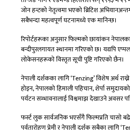
तेन्जिङ नोर्गे र एडमण्ड हिलारीले सन् १९५३ म
जोन हन्टको नेतृत्वमा भएको ब्रिटिश अभियानअन्त
सबैभन्दा महत्वपूर्ण घटनामध्ये एक मानिन्छ।
रिपोर्टहरूका अनुसार फिल्मको छायांकन नेपालका एभरे
बन्दीपुरलगायत स्थानमा गरिएको छ। यद्यपि एप्प
लोकेसनहरूको विस्तृत सूची पुष्टि गरिएको छैन।
नेपाली दर्शकका लागि ‘Tenzing’ विशेष अर्थ राख्
होइन, नेपालको हिमाली पहिचान, शेर्पा समुदायक
पर्यटन सम्भावनालाई विश्वमाझ देखाउने अवसर पन
फर्स्ट लुक सार्वजनिक भएसँगै फिल्मप्रति चासो 
पर्वतारोहण प्रेमी र नेपाली दर्शक सबैका लागि ‘Te