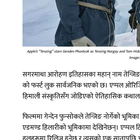
Apple’s “Tenzing” stars Genden Phuntsok as Tenzing Norgay and Tom Hiddle
Image:
सगरमाथा आरोहण इतिहासका महान् नाम तेन्जिङ 
को फर्स्ट लुक सार्वजनिक भएको छ। एप्पल ओरिजिन
हिमाली संस्कृतिसँग जोडिएको ऐतिहासिक कथालाई 
फिल्ममा गेन्देन फुन्सोकले तेन्जिङ नोर्गेको भूमि
एडमण्ड हिलारीको भूमिकामा देखिनेछन्। एप्पल टि
हलहरूमा रिलिज हुनेछ र त्यसको एक सातापछि अक