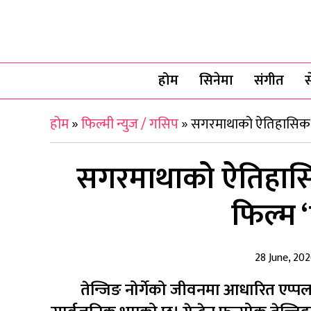
होम
सिनेमा
संगीत
स
होम
»
फिल्मी न्युज / गसिप
»
सगरमाथाको ऐतिहासिक 
सगरमाथाको ऐतिहास
फिल्म 
28 June, 20
तेन्जिङ नोर्गेको जीवनमा आधारित एप्प